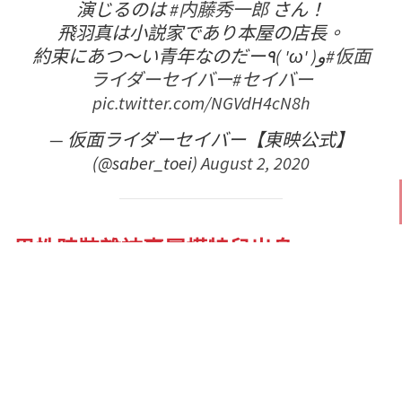
演じるのは
#内藤秀一郎
さん！
飛羽真は小説家であり本屋の店長。
約束にあつ〜い青年なのだー٩( 'ω' )و
#仮面
ライダーセイバー
#セイバー
pic.twitter.com/NGVdH4cN8h
— 仮面ライダーセイバー【東映公式】
(@saber_toei)
August 2, 2020
男性時裝雜誌專屬模特兒出身
内藤秀一郎，愛稱「秀君」（しゅうくん），出身於
1996年5月14日，身高185厘米。他在2015年參加時裝
雜誌street Jack的甄選時被選為該誌專屬模特兒，正
式出道。在2017年，内藤亦開始參與電視劇、舞台等
演戲工作，出演幪面超人前他已有豐富演戲經驗。