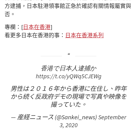
方逮捕，日本駐港領事館正急於確認有關情報屬實與
否。
專欄：[
日本在香港
]
看更多日本在香港的事：
日本在香港系列
香港で日本人逮捕か
https://t.co/yQWq5CJEWg
男性は２０１６年から香港に在住し、昨年
から続く反政府デモの現場で写真や映像を
撮っていた。
— 産経ニュース (@Sankei_news)
September
3, 2020