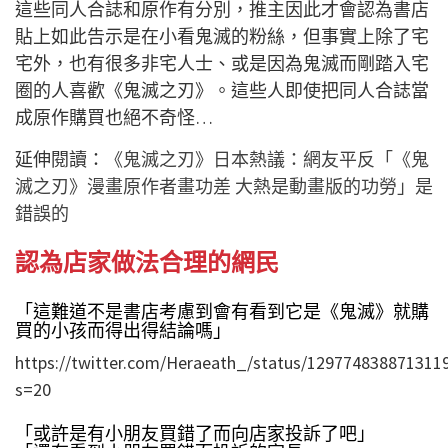
這些同人合誌和原作有分別，推主因此才會認為書店
貼上如此告示是在小看鬼滅的粉絲，但事實上除了宅
宅外，也有很多非宅人士、或是因為鬼滅而剛踏入宅
圈的人喜歡《鬼滅之刃》。這些人即使把同人合誌當
成原作購買也絕不奇怪…
延伸閱讀：
《鬼滅之刃》日本熱議：網友平反「《鬼
滅之刃》漫畫原作者畫功差 大熱是動畫版的功勞」是
錯誤的
認為店家做法合理的網民
「這難道不是書店考慮到會有看到它是《鬼滅》就購
買的小孩而得出得結論嗎」
https://twitter.com/Heraeath_/status/129774838871311
s=20
「或許是有小朋友買錯了而向店家投訴了吧」