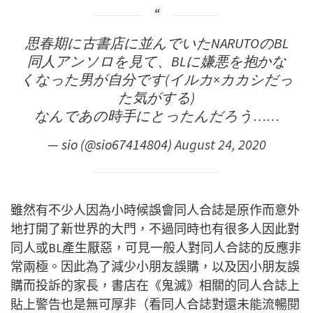
思春期に古書店に並んでいたNARUTOのBL
同人アンソロを見て、BLに嫌悪を抱かな
くなった男が自分です(イルカ×カカシだっ
た気がする)
なんであの時手にとったんだろう……
— sio (@sio67414804)
August 24, 2020
雖然有不少人因為小時候誤會同人合誌是原作而意外
地打開了新世界的大門，不過同時也有很多人因此對
同人或BL產生厭惡，可見一般人對同人合誌的反應非
常兩極。因此為了減少小朋友誤購，以及因小朋友誤
購而投訴的家長，書店在《鬼滅》相關的同人合誌上
貼上警告也是無可厚非（看同人合誌對還未能流暢閱