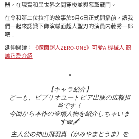
器，在現實和異世界之間穿梭並與惡黨戰鬥。
在令和第二位拉打的故事於9月6日正式開播前，讓我
們一起來認識下飾演幪面超人聖刃的演員内藤秀一郎
吧！
延伸閱讀：
《幪面超人ZERO-ONE》可愛AI機械人 鶴
嶋乃愛介紹
【キャラ紹介】
どーも、ビブリオユートピア出版の広報担
当です！
今回から本作の登場人物を紹介しちゃいま
す📖🖋
主人公の神山飛羽真（かみやまとうま）を