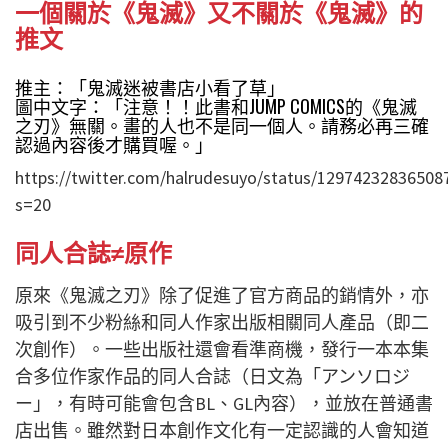
一個關於《鬼滅》又不關於《鬼滅》的
推文
推主：「鬼滅迷被書店小看了草」
圖中文字：「注意！！此書和JUMP COMICS的《鬼滅
之刃》無關。畫的人也不是同一個人。請務必再三確
認過內容後才購買喔。」
https://twitter.com/halrudesuyo/status/12974232836508
s=20
同人合誌≠原作
原來《鬼滅之刃》除了促進了官方商品的銷情外，亦
吸引到不少粉絲和同人作家出版相關同人產品（即二
次創作）。一些出版社還會看準商機，發行一本本集
合多位作家作品的同人合誌（日文為「アンソロジ
ー」，有時可能會包含BL、GL內容），並放在普通書
店出售。雖然對日本創作文化有一定認識的人會知道