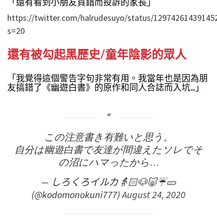
「還有看到小朋友買錯而投訴的家長」
https://twitter.com/halrudesuyo/status/12974261439145
s=20
還有被勾起黑歷史/童年陰影的眾人
「我覺得這個警告字句非常有用。我當年也是因為朋
友搞錯了《幽遊白書》的原作和同人合誌而入坑…」
この注意書き有難いと思う。
自分は幽遊白書で友達が間違えたソレでそ
の沼にハマったから…
— しろくろイルカ👵🏻🐶🐷☔️🥒
(@kodomonokuni777)
August 24, 2020