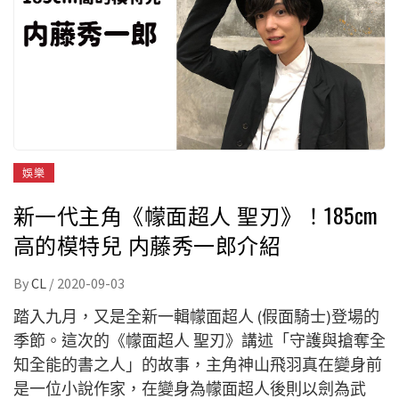
娛樂
新一代主角《幪面超人 聖刃》！185cm
高的模特兒 内藤秀一郎介紹
By
CL
/
2020-09-03
踏入九月，又是全新一輯幪面超人 (假面騎士)登場的
季節。這次的《幪面超人 聖刃》講述「守護與搶奪全
知全能的書之人」的故事，主角神山飛羽真在變身前
是一位小說作家，在變身為幪面超人後則以劍為武