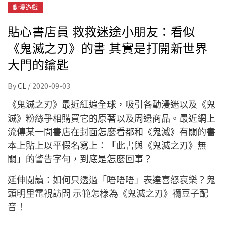
動漫遊戲
貼心書店員 救救迷途小朋友：看似
《鬼滅之刃》的書 其實是打開新世界
大門的鑰匙
By
CL
/
2020-09-03
《鬼滅之刃》最近紅遍全球，吸引各動漫迷以及《鬼
滅》粉絲爭相購買它的原著以及周邊商品。最近網上
流傳某一間書店在封面怎麼看都和《鬼滅》有關的書
本上貼上以平假名寫上：「此書與《鬼滅之刃》無
關」的警告字句，到底是怎麼回事？
延伸閱讀：
如何只透過「唔唔唔」表達喜怒哀樂？鬼
頭明里電視訪問 示範怎樣為《鬼滅之刃》禰豆子配
音！