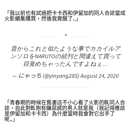
「我以前也有試過把卡卡西和伊留加的同人合誌當成
火影續集購買，然後我覺醒了…」
昔からこれと似たような事でカカイルア
ンソロをNARUTOの続刊と間違えて買って
目覚めちゃったんですよねぇ…
— にゃっち (@yinyang28S)
August 24, 2020
「青春期的時候在舊書店不小心看了火影的BL同人合
誌，自此對BL抱有嫌惡感的男人就是我（我記得應該
是伊留加和卡卡西）為什麼當時我會對它出手了
呢…」