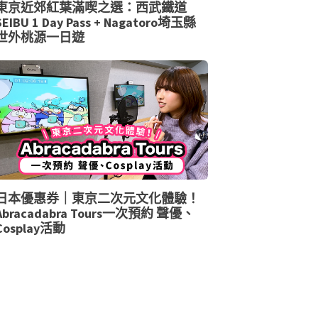
東京近郊紅葉滿喫之選：西武鐵道
SEIBU 1 Day Pass + Nagatoro埼玉縣
世外桃源一日遊
日本優惠券｜東京二次元文化體驗！
Abracadabra Tours一次預約 聲優、
Cosplay活動