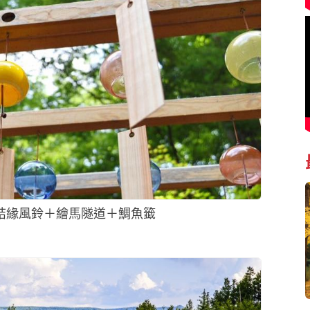
 結緣風鈴＋繪馬隧道＋鯛魚籤