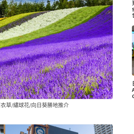
衣草/繡球花/向日葵勝地推介