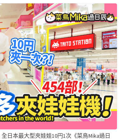
U店！全日本最大型夾娃娃10円1次《菜鳥Mika過日