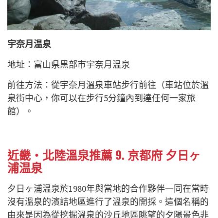
宇奈月温泉
地址：富山県黒部市宇奈月温泉
前往方法：​​從宇奈月溫泉車站步行前往（車站位於溫
泉街中心，你可以在步行5分鐘內到達任何一家旅
館）。
近畿・北陸溫泉推薦 9. 京都府 夕日ヶ
浦温泉
夕日ヶ浦温泉於1980年與當地的合作夥伴一同在當時
沒有溫泉的濱詰地區進行了溫泉的開採。這個名稱的
由來是因為從挖掘溫泉的沙丘地區眺望的夕陽景色非