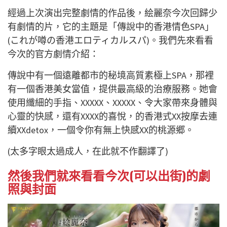
經過上次演出完整劇情的作品後，絵麗奈今次回歸少
有劇情的片，它的主題是「傳說中的香港情色SPA」
(これが噂の香港エロティカルスパ)。我們先來看看
今次的官方劇情介紹：
傳說中有一個遠離都市的秘境高質素極上SPA，那裡
有一個香港美女當值，提供最高級的治療服務。她會
使用纖細的手指、XXXXX、XXXXX、令大家帶來身體與
心靈的快感，還有XXXX的喜悅，的香港式XX按摩去連
續XXdetox，一個令你有無上快感XX的桃源郷。
(太多字眼太過成人，在此就不作翻譯了)
然後我們就來看看今次(可以出街)的劇
照與封面