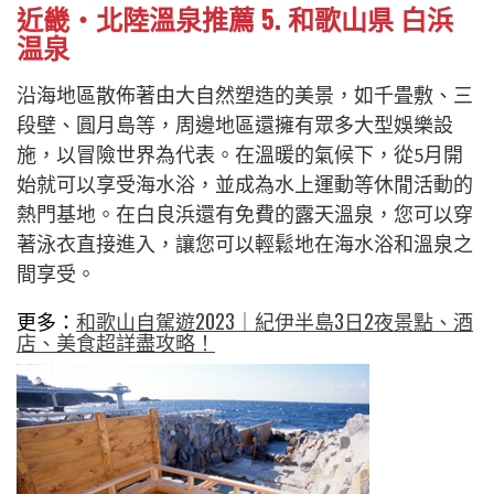
近畿・北陸溫泉推薦 5. 和歌山県 白浜
温泉
沿海地區散佈著由大自然塑造的美景，如千畳敷、三
段壁、圓月島等，周邊地區還擁有眾多大型娛樂設
施，以冒險世界為代表。在溫暖的氣候下，從5月開
始就可以享受海水浴，並成為水上運動等休閒活動的
熱門基地。在白良浜還有免費的露天溫泉，您可以穿
著泳衣直接進入，讓您可以輕鬆地在海水浴和溫泉之
間享受。
更多：
和歌山自駕遊2023｜紀伊半島3日2夜景點、酒
店、美食超詳盡攻略！