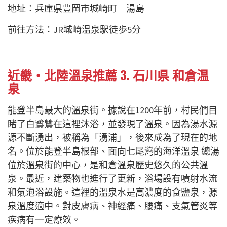
地址：兵庫県豊岡市城崎町 湯島
前往方法：JR城崎温泉駅徒歩5分
近畿・北陸溫泉推薦 3. 石川県 和倉温
泉
能登半島最大的溫泉街。據說在1200年前，村民們目
睹了白鷺鷥在這裡沐浴，並發現了溫泉。因為湯水源
源不斷湧出，被稱為「湧浦」，後來成為了現在的地
名。位於能登半島根部、面向七尾灣的海洋溫泉 總湯
位於溫泉街的中心，是和倉溫泉歷史悠久的公共溫
泉。最近，建築物也進行了更新，浴場設有噴射水流
和氣泡浴設施。這裡的溫泉水是高濃度的食鹽泉，源
泉溫度適中。對皮膚病、神經痛、腰痛、支氣管炎等
疾病有一定療效。