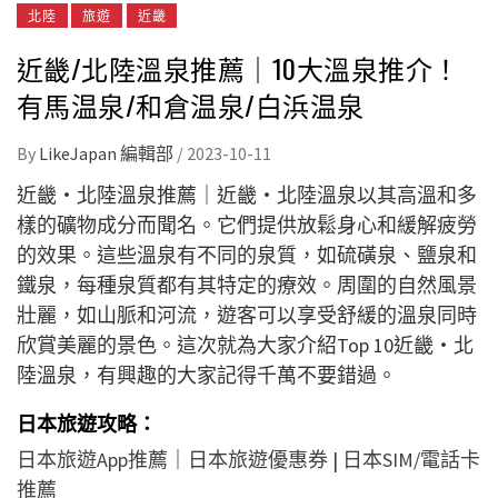
北陸
旅遊
近畿
近畿/北陸溫泉推薦｜10大溫泉推介！
有馬温泉/和倉温泉/白浜温泉
By
LikeJapan 編輯部
/
2023-10-11
近畿・北陸溫泉推薦｜近畿・北陸溫泉以其高溫和多
樣的礦物成分而聞名。它們提供放鬆身心和緩解疲勞
的效果。這些溫泉有不同的泉質，如硫磺泉、鹽泉和
鐵泉，每種泉質都有其特定的療效。周圍的自然風景
壯麗，如山脈和河流，遊客可以享受舒緩的溫泉同時
欣賞美麗的景色。這次就為大家介紹Top 10近畿・北
陸溫泉，有興趣的大家記得千萬不要錯過。
日本旅遊攻略：
日本旅遊App推薦
｜
日本旅遊優惠券
|
日本SIM/電話卡
推薦