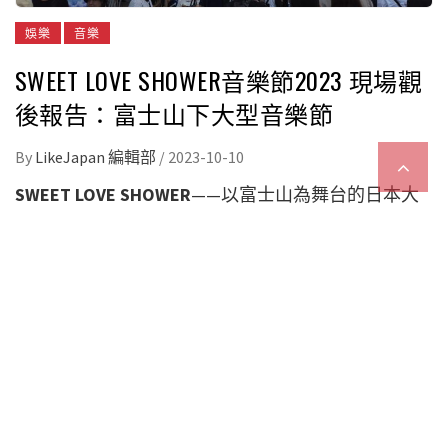
娛樂
音樂
SWEET LOVE SHOWER音樂節2023 現場觀
後報告：富士山下大型音樂節
By
LikeJapan 編輯部
/
2023-10-10
SWEET LOVE SHOWER
——以富士山為舞台的日本大
型夏季音樂節。
每年夏季，在富士山腳下的山梨縣山中湖，都會舉辦
一連三日的大型音樂節SWEET LOVE SHOWER。在本
年度，筆者亦參舉了這場音樂盛事的Day 1！這次，
就讓筆者為各位分享一下這一整天的所見所聞！
出發前
由於SWEET LOVE SHOWER位於山中湖，交通算不上
十分方便，但主辦單位便為各位參加者提供了全方位