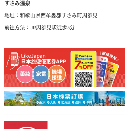
すさみ温泉
地址：和歌山県西牟婁郡すさみ町周参見
前往方法：JR周参見駅徒歩5分