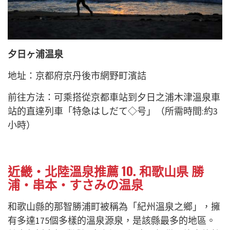
夕日ヶ浦温泉
地址：京都府京丹後市網野町濱詰
前往方法：可乘搭從京都車站到夕日之浦木津溫泉車
站的直達列車「特急はしだて◇号」（所需時間:約3
小時）
近畿・北陸溫泉推薦 10. 和歌山県 勝
浦・串本・すさみの温泉
和歌山縣的那智勝浦町被稱為「紀州溫泉之鄉」，擁
有多達175個多樣的溫泉源泉，是該縣最多的地區。