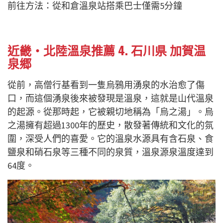
前往方法：從和倉溫泉站搭乘巴士僅需5分鐘
近畿・北陸溫泉推薦 4. 石川県 加賀温
泉郷
從前，高僧行基看到一隻烏鴉用湧泉的水治愈了傷
口，而這個湧泉後來被發現是溫泉，這就是山代溫泉
的起源。從那時起，它被親切地稱為「烏之湯」。烏
之湯擁有超過1300年的歷史，散發著傳統和文化的氛
圍，深受人們的喜愛。它的溫泉水源具有含石泉、食
鹽泉和硝石泉等三種不同的泉質，溫泉源泉溫度達到
64度。