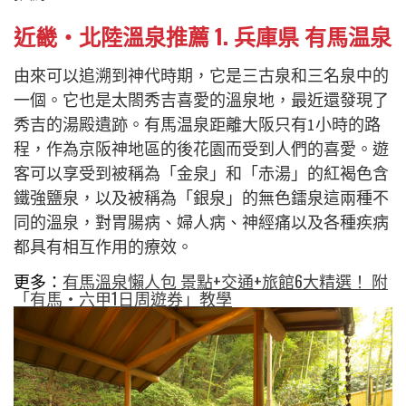
近畿・北陸溫泉推薦 1. 兵庫県 有馬温泉
由來可以追溯到神代時期，它是三古泉和三名泉中的
一個。它也是太閤秀吉喜愛的溫泉地，最近還發現了
秀吉的湯殿遺跡。有馬温泉距離大阪只有1小時的路
程，作為京阪神地區的後花園而受到人們的喜愛。遊
客可以享受到被稱為「金泉」和「赤湯」的紅褐色含
鐵強鹽泉，以及被稱為「銀泉」的無色鐳泉這兩種不
同的溫泉，對胃腸病、婦人病、神經痛以及各種疾病
都具有相互作用的療效。
更多：
有馬溫泉懶人包 景點+交通+旅館6大精選！ 附
「有馬・六甲1日周遊券」教學