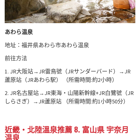
あわら温泉
地址：福井県あわら市あわら温泉
前往方法
1. JR大阪站→JR雷鳥號（JRサンダーバード）→JR
蘆原站（JRあわら駅） （所需時間:約2小時）
2. JR名古屋站→JR東海・山陽新幹線+JR白鷺號（JR
しらさぎ）→JR蘆原站 （所需時間:約1小時50分）
近畿・北陸溫泉推薦 8. 富山県 宇奈月
温泉