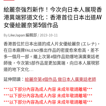
絵麗奈強烈新作！今次向日本人展現香
港異端邪道文化：香港首位日本出道AV
女優絵麗奈第5個作品
By
LikeJapan 編輯部
/
2023-10-11
香港首位於日本出道的成人片女優絵麗奈 (エレナ)，
在日本廠牌FALENO推出作品的密度愈來愈高，差不
多一個月一部。繼上次第4個作品勁爆地演廣東話老
師後，今次第5部作品是更加異端，向日本人展現邪
道的地下文化…
延伸閱讀：
絵麗奈第4個作品 做日本人廣東話老師
***以下部分內容為成人內容 未成年敬請離場***
***以下部分內容為成人內容 未成年敬請離場***
***以下部分內容為成人內容 未成年敬請離場***