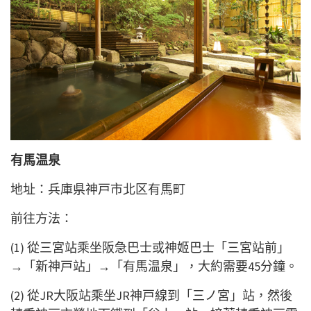
有馬温泉
地址：兵庫県神戸市北区有馬町
前往方法：
(1) 從三宮站乘坐阪急巴士或神姬巴士「三宮站前」
→「新神戸站」→「有馬温泉」，大約需要45分鐘。
(2) 從JR大阪站乘坐JR神戸線到「三ノ宮」站，然後