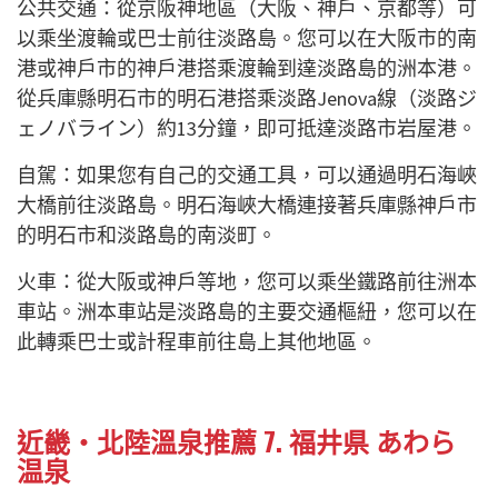
公共交通：從京阪神地區（大阪、神戶、京都等）可
以乘坐渡輪或巴士前往淡路島。您可以在大阪市的南
港或神戶市的神戶港搭乘渡輪到達淡路島的洲本港。
從兵庫縣明石市的明石港搭乘淡路Jenova線（淡路ジ
ェノバライン）約13分鐘，即可抵達淡路市岩屋港。
自駕：如果您有自己的交通工具，可以通過明石海峽
大橋前往淡路島。明石海峽大橋連接著兵庫縣神戶市
的明石市和淡路島的南淡町。
火車：從大阪或神戶等地，您可以乘坐鐵路前往洲本
車站。洲本車站是淡路島的主要交通樞紐，您可以在
此轉乘巴士或計程車前往島上其他地區。
近畿・北陸溫泉推薦 7. 福井県 あわら
温泉