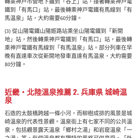
轉乘神戸市營地下鐵到「谷上」站，接著轉乘神戸電
鐵到「有馬口」站，最後轉乘神戸電鐵有馬線到「有
馬温泉」站，大約需要60分鐘。
(3) 從山陽電鐵山陽姬路站乘坐山陽電鐵到「新開
地」站，然後轉乘神戸電鐵到「有馬口」站，最後轉
乘神戸電鐵有馬線到「有馬温泉」站。部分列車在早
晚有直達車次從新開地發車直達有馬温泉，大約需要
80分鐘。
近畿・北陸溫泉推薦 2. 兵庫県 城崎温
泉
石造的太鼓橋跨越一條小河，而柳樹成排的風景是城
崎溫泉的代表性景觀。溫泉街上有七家不同的公共溫
泉，包括觀景露天溫泉「鄉村之湯」和岩窟溫泉「一