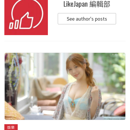
LikeJapan 編輯部
See author's posts
娛樂