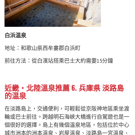
白浜温泉
地址：和歌山県西牟婁郡白浜町
前往方法：從白濱站搭乘巴士大約需要15分鐘
近畿・北陸溫泉推薦 6. 兵庫県 淡路島
的温泉
在淡路島上，交通便利，可輕鬆從京阪神地區乘坐渡
輪或巴士前往。跨越明石海峽大橋進行自駕遊也是一
個很好的選擇。島上有幾個溫泉地區，包括位於中心
城市洲本的洲本溫泉、岩屋溫泉、淡路島一宮溫泉、