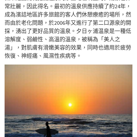
常壯麗，因此得名。最初的溫泉供應持續了約24年，
成為濱詰地區許多旅館的客人們休憩療癒的場所，然
而由於老化問題，於2006年又進行了第二口源泉的開
採，湧出了更好品質的溫泉。夕日ヶ浦温泉是一種低
溶解度、弱鹼性、高溫的溫泉，被稱為「美人之
湯」，對肌膚有滑嫩美容的效果，同時也適用於疲勞
恢復、神經痛、風濕性疾病等。