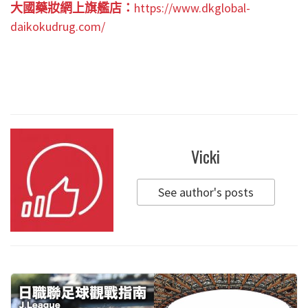
大國藥妝網上旗艦店：
https://www.dkglobal-
daikokudrug.com/
Vicki
See author's posts