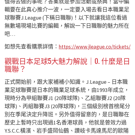
值得去做的事呢？答案就是參加活動或祭典！當中編
輯要在此真心推介一波，一定要入場去看日本職業足
球聯賽J.League (下稱日職聯)！以下就讓我這位看過
無數場現場比賽的編輯，解說一下日職聯的魅力所在
吧…
如想先查看購票詳情：
https://www.jleague.co/tickets/
觀戰日本足球5大魅力解說｜
0. 什麼是日
職聯？
正式開始前，跟大家補補小知識。J.League – 日本職
業足球聯賽是日本的職業足球系統，由1993年成立，
現時分為甲組聯賽J1 (20隊球隊)、乙組聯賽J2 (20隊
球隊)、丙組聯賽J3 (20隊球隊)，三個級別榜首榜尾分
別在季尾決定升降班。另外值得留意的，是日職聯在
歷史上暫時只出現過1名香港球員，
他就是曾
效力過
Y.S.C.C.橫濱、岩手盛岡仙鶴、讚岐卡馬達馬尼的歐陽