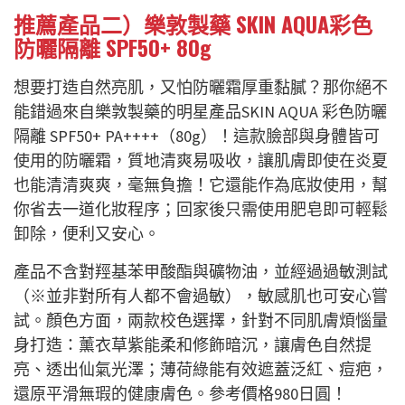
推薦產品二）樂敦製藥 SKIN AQUA彩色
防曬隔離 SPF50+ 80g
想要打造自然亮肌，又怕防曬霜厚重黏膩？那你絕不
能錯過來自樂敦製藥的明星產品SKIN AQUA 彩色防曬
隔離 SPF50+ PA++++（80g）！這款臉部與身體皆可
使用的防曬霜，質地清爽易吸收，讓肌膚即使在炎夏
也能清清爽爽，毫無負擔！它還能作為底妝使用，幫
你省去一道化妝程序；回家後只需使用肥皂即可輕鬆
卸除，便利又安心。
產品不含對羥基苯甲酸酯與礦物油，並經過過敏測試
（※並非對所有人都不會過敏），敏感肌也可安心嘗
試。顏色方面，兩款校色選擇，針對不同肌膚煩惱量
身打造：薰衣草紫能柔和修飾暗沉，讓膚色自然提
亮、透出仙氣光澤；薄荷綠能有效遮蓋泛紅、痘疤，
還原平滑無瑕的健康膚色。參考價格980日圓！