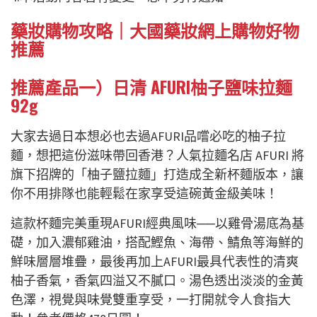
藥妝購物攻略｜大國藥妝網上購物好物
推薦
推薦產品一）日清 AFURI柚子鹽味拉麵
92g
大家去過日本想必也去過AFURI品嚐必吃的柚子拉
麵，想把這份滋味帶回香港？人氣拉麵名店 AFURI 將
旗下招牌的「柚子鹽拉麵」打造成全新杯麵版本，讓
你不用排隊也能輕鬆在家享受這碗黃金級美味！
這款杯麵完美重現AFURI經典風味──以雞骨湯底為基
礎，加入濃郁雞油，搭配鰹魚、海帶、鯖魚等海鮮的
鮮味層層堆疊，最後再加上AFURI最具代表性的清爽
柚子香氣，香氣四溢又不膩口。湯色透出淡淡的金黃
色澤，視覺與味覺雙重享受，一打開就令人食指大