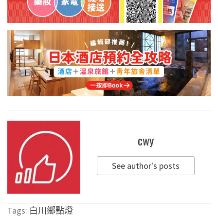
cwy
See author's posts
Tags:
白川鄉點燈