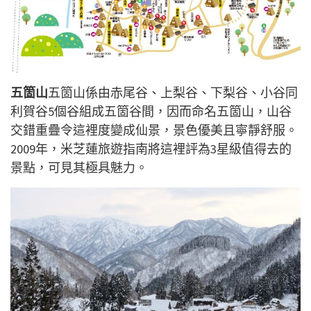
五箇山
五箇山係由赤尾谷、上梨谷、下梨谷、小谷同
利賀谷5個谷組成五箇谷間，因而命名五箇山，山谷
交錯重疊令這裡度變成仙景，景色優美且寧靜舒服。
2009年，米芝蓮旅遊指南將這裡評為3星級值得去的
景點，可見其極具魅力。