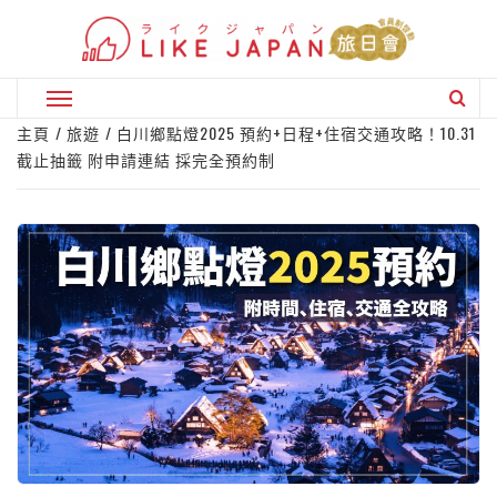
Skip
to
content
Primary
Menu
主頁
旅遊
白川鄉點燈2025 預約+日程+住宿交通攻略！10.31
截止抽籤 附申請連結 採完全預約制