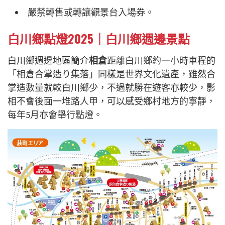
嚴禁轉售或轉讓觀景台入場券。
白川鄉點燈2025｜白川鄉週邊景點
白川鄉週邊地區簡介
相倉
距離白川鄉約一小時車程的
「相倉合掌造り集落」同樣是世界文化遺產，雖然合
掌造數量就較白川鄉少，不過就勝在遊客亦較少，影
相不會後面一堆路人甲，可以感受鄉村地方的寧靜，
每年5月亦會舉行點燈。