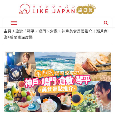
Skip
to
content
Primary
Menu
主頁
旅遊
琴平、鳴門、倉敷、神戶美食景點推介！瀨戶內
海4縣閨蜜深度遊