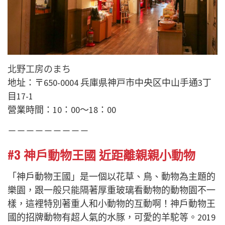
北野工房のまち
地址：〒650-0004 兵庫県神戸市中央区中山手通3丁
目17-1
營業時間：10：00～18：00
－－－－－－－－－
#3 神戶動物王國 近距離親親小動物
「神戶動物王國」是一個以花草、鳥、動物為主題的
樂園，跟一般只能隔著厚重玻璃看動物的動物園不一
樣，這裡特別著重人和小動物的互動啊！神戶動物王
國的招牌動物有超人氣的水豚，可愛的羊駝等。2019