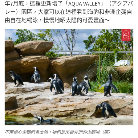
年7月底，這裡更新增了「AQUA VALLEY」（アクアバ
レー）園區，大家可以在這裡看到海豹和非洲企鵝自
由自在地暢泳，慢慢地晒太陽的可愛畫面～
不用擔心企鵝們會太熱，牠們是來自非洲的企鵝啦（笑）