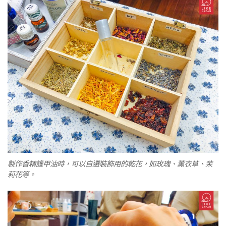
製作香精護甲油時，可以自選裝飾用的乾花，如玫瑰、薰衣草、茉
莉花等。