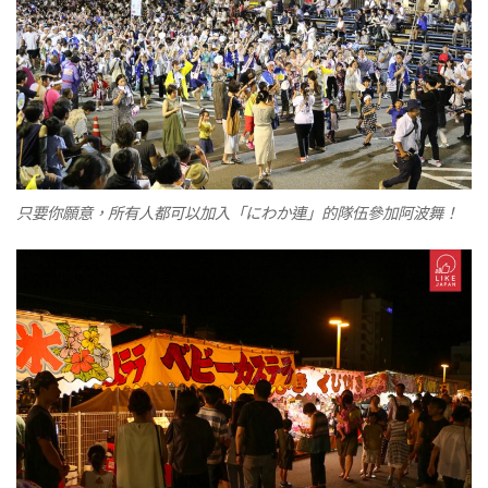
只要你願意，所有人都可以加入「にわか連」的隊伍參加阿波舞！