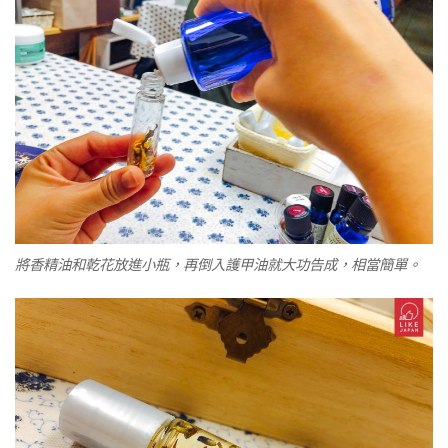
將香精油和乾花放進小瓶，再倒入護甲油就大功告成，相當簡單。