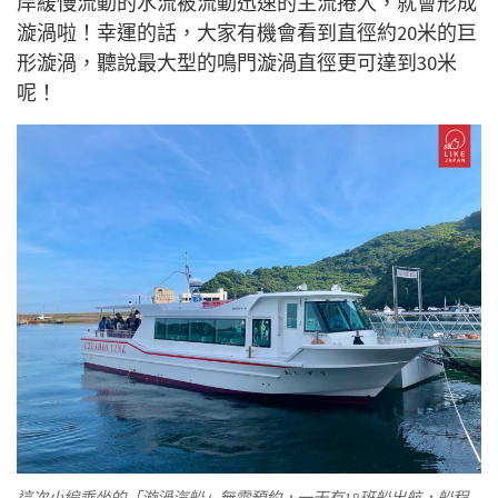
岸緩慢流動的水流被流動迅速的主流捲入，就會形成
漩渦啦！幸運的話，大家有機會看到直徑約20米的巨
形漩渦，聽說最大型的鳴門漩渦直徑更可達到30米
呢！
這次小編乘坐的「漩渦汽船」無需預約，一天有18班船出航，船程