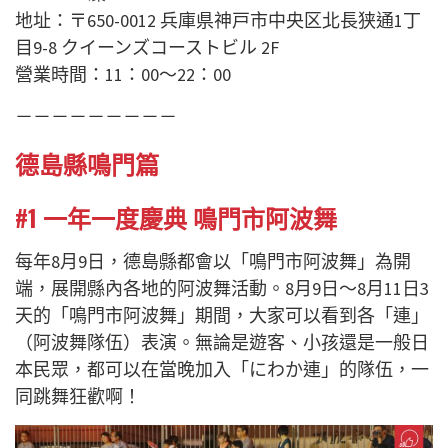
地址：〒650-0012 兵庫県神戸市中央区北長狭通1丁
目9-8 クイーンズコーストビル 2F
營業時間：11：00～22：00
－－－－－－－－－
德島縣鳴門篇
#1 一年一度慶典 鳴門市阿波舞
每年8月9日，德島縣都會以「鳴門市阿波舞」為開
端，展開縣內各地的阿波舞活動。8月9日～8月11日3
天的
「鳴門市阿波舞」
期間，大家可以看到各
「連」
（阿波舞隊伍）
表演。無論是遊客、小孩還是一般日
本民眾，都可以在當晚加入「にわか連」的隊伍，一
同
跳舞
狂歡啊！