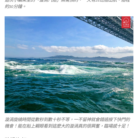
約30分鐘。
漩渦旋繞時間從數秒到數十秒不等，一不留神就會錯過按下快門的
機會！能在船上親眼看到這麼大的漩渦真的很興奮，臨場感十足！