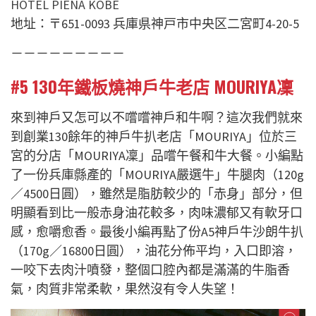
HOTEL PIENA KOBE
地址：〒651-0093 兵庫県神戸市中央区二宮町4-20-5
－－－－－－－－－
#5 130年鐵板燒神戶牛老店 MOURIYA凜
來到神戶又怎可以不嚐嚐神戶和牛啊？這次我們就來
到創業130餘年的神戶牛扒老店「MOURIYA」位於三
宮的分店「MOURIYA凜」品嚐午餐和牛大餐。小編點
了一份兵庫縣產的「MOURIYA嚴選牛」牛腿肉（120g
／4500日圓），雖然是脂肪較少的「赤身」部分，但
明顯看到比一般赤身油花較多，肉味濃郁又有軟牙口
感，愈嚼愈香。最後小編再點了份A5神戶牛沙朗牛扒
（170g／16800日圓），油花分佈平均，入口即溶，
一咬下去肉汁噴發，整個口腔內都是滿滿的牛脂香
氣，肉質非常柔軟，果然沒有令人失望！