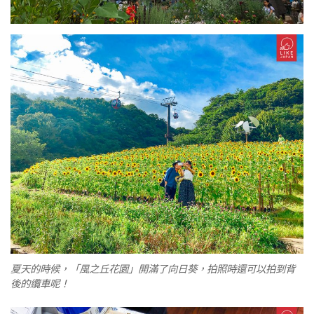
夏天的時候，「風之丘花園」開滿了向日葵，拍照時還可以拍到背
後的纜車呢！