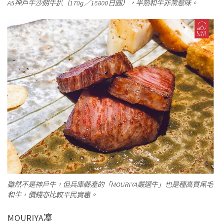
A5神戶牛沙朗牛扒（170g／16800日圓），半熟和牛非常惹味。
雖然不是神戶牛，但兵庫縣產的「MOURIYA嚴選牛」也是種高質黑毛
和牛，價錢亦比較平民實惠。
MOURIYA凜