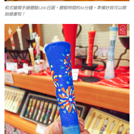
和式蠟燭手繪體驗1200日圓，體驗時間約30分鐘。準備好就可以開
始繪畫啦！