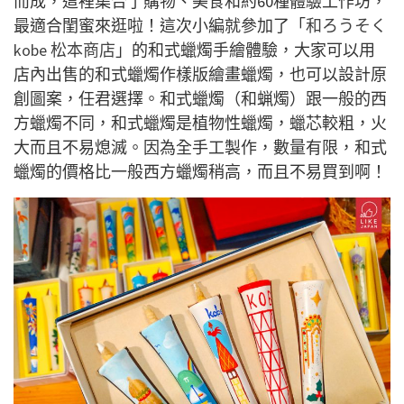
而成，這裡集合了購物、美食和約60種體驗工作坊，
最適合閨蜜來逛啦！這次小編就參加了「
和ろうそく
kobe 松本商店
」的和式蠟燭手繪體驗，大家可以用
店內出售的和式蠟燭作樣版繪畫蠟燭，也可以設計原
創圖案，任君選擇。和式蠟燭（和蝋燭）跟一般的西
方蠟燭不同，和式蠟燭是植物性蠟燭，蠟芯較粗，火
大而且不易熄滅。因為全手工製作，數量有限，和式
蠟燭的價格比一般西方蠟燭稍高，而且不易買到啊！