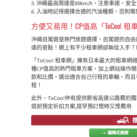
5.
沖繩最高限速是
80km/h
，注意車速，安全
6.
入油時記得選擇合適的汽油種類，否則導
方便又易用！
CP
值高「
ToCoo!
租
沖繩自駕遊是熱門旅遊選擇，自駕遊的自由
達的景點！網上有不少租車網卻無從入手？
「
ToCoo!
租車網」擁有日本最大的租車網
種
CP
值高的熱門租車方案，加上網站操作簡
款和比價，選出適合自己行程的車輛。而且
程！
此外，
ToCoo!
仲有提供節省高速公路費的獨
提前預定折扣方案
,
提早預訂慳時又慳費用