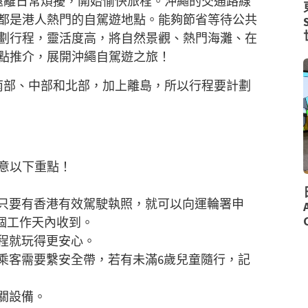
遠離日常煩擾，開始愉快旅程。沖繩的交通路線
都是港人熱門的自駕遊地點。能夠節省等待公共
劃行程，靈活度高，將自然景觀、熱門海灘、在
點推介，展開沖繩自駕遊之旅！
南部、中部和北部，加上離島，所以行程要計劃
意以下重點！
只要有香港有效駕駛執照，就可以向運輪署申
個工作天內收到。
程就玩得更安心。
乘客需要繫安全帶，若有未滿
6
歲兒童隨行，記
關設備。