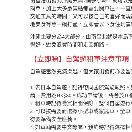
由香港出發到沖繩只需2個多小時，就可以
簡單，加上大多數景點都需要開車往，一直
交通工具的時間，又可以按自己的喜好而規
地美食等等一網打盡。立即看以下食住玩景
沖繩主要分為4大部分，由南至北就是本島
得好，避免浪費時間和走回頭路。
【立即睇】自駕遊租車注意事項
自駕遊當然充滿樂趣，但大家出發前亦要留
1.
去日本自駕遊，記得帶同國際駕駛執照。
請，費用為
HK$80
。成功申請後，將會於
10
2.
租車時記得購買相關保險，整個自駕遊行
3.
可以按需要而選擇小型車或家庭車，全車
得要準備安全座椅。
4.
如車輛需要中文導航，預約時記得選擇相