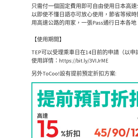
只需付一個固定費用即可自由使用日本高速
以即使不懂日語亦可放心使用，節省等候時
用高速公路的用家，一張
Pass
通行日本各地
【使用期間】
TEP
可以受理乘車日在
14
日前的申請（以申
使用詳情：
https://bit.ly/3VIJrME
另外
ToCoo!
設有提前預定折扣方案
: