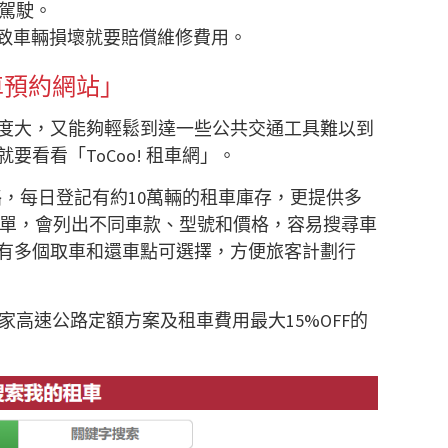
駕駛。
致車輛損壞就要賠償維修費用。
車預約網站」
度大，又能夠輕鬆到達一些公共交通工具難以到
就要看看「
ToCoo!
租車網」。
絡，每日登記有約
10
萬輛的租車庫存，更提供多
單，會列出不同車款、型號和價格，容易搜尋車
有多個取車和還車點可選擇，方便旅客計劃行
家高速公路定額方案及租車費用最大
15%OFF
的