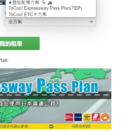
lan
: