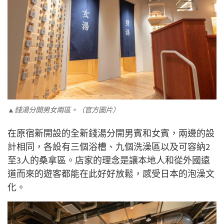
▲錢湯分開男女兩區。（官方圖片）
在原宿新開設的全新錢湯分開男賓和女賓，兩邊的設
計相同，各設有三個浴槽、九個洗澡區以及可容納2
至3人的桑拿區。店家的理念是讓本地人和從外國遠
道而來的遊客都能在此好好放鬆，感受日本的泡澡文
化。