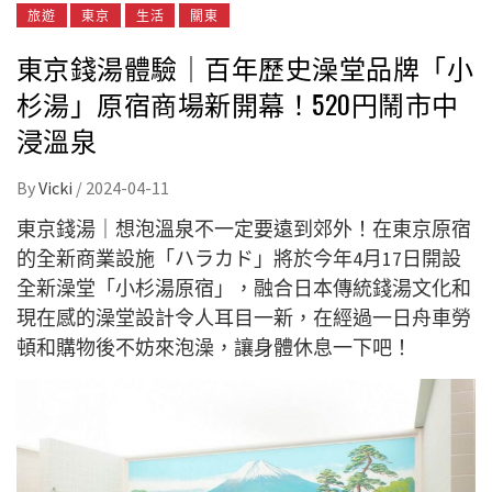
旅遊
東京
生活
關東
東京錢湯體驗｜百年歷史澡堂品牌「小
杉湯」原宿商場新開幕！520円鬧市中
浸溫泉
By
Vicki
/
2024-04-11
東京錢湯｜想泡溫泉不一定要遠到郊外！在東京原宿
的全新商業設施「ハラカド」將於今年4月17日開設
全新澡堂「小杉湯原宿」，融合日本傳統錢湯文化和
現在感的澡堂設計令人耳目一新，在經過一日舟車勞
頓和購物後不妨來泡澡，讓身體休息一下吧！