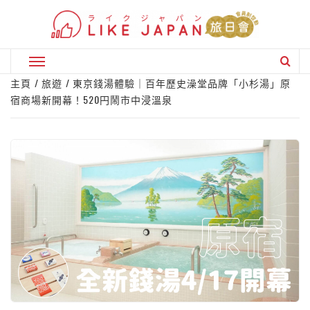
Skip
to
content
Primary
Menu
主頁
旅遊
東京錢湯體驗｜百年歷史澡堂品牌「小杉湯」原
宿商場新開幕！520円鬧市中浸溫泉