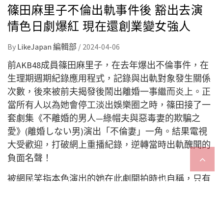
篠田麻里子不倫出軌事件後 豁出去演
情色日劇爆紅 現在還創業變女強人
By
LikeJapan 編輯部
/
2024-04-06
前AKB48成員篠田麻里子，在去年爆出不倫事件，在
生理期週期紀錄應用程式，記錄與出軌對象發生關係
次數，後來被前夫揭發後鬧出離婚一事繼而炎上。正
當所有人以為她會停工淡出娛樂圈之時，篠田接了一
套劇集《不離婚的男人—綠帽夫與惡毒妻的欺騙之
愛》(離婚しない男)演出「不倫妻」一角。結果電視
大受歡迎，打破網上重播紀錄，逆轉當時出軌醜聞的
負面名聲！
被網民笑指本色演出的她在此劇開拍時也自稱，只有
現在的她能夠好好的演活此角色。出乎意料的是，在
第一話播出後篠田麻里子大尺度的演出，包括篠田接
近半裸的床戲、與小池徹平共演時佩戴鈴鐺豁出去嬌