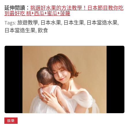
延伸閱讀：
挑選好水果的方法教學！日本節目教你吃
到最好吃 桃+西瓜+蜜瓜+菠蘿
Tags:
旅遊教學
,
日本水果
,
日本生果
,
日本當造水果
,
日本當造生果
,
飲食
娛樂