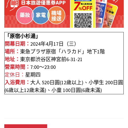
「原宿小杉湯」
開幕日期：
2024年4月17日（三）
場所：
東急プラザ原宿「ハラカド」地下1階
地址：
東京都渋谷区神宮前6-31-21
營業時間：
7:00～23:00
定休日：
星期四
入浴費用：
大人 520日圓(12歲以上)、小學生 200日圓
(6歲以上12歲未滿)、小童 100日圓(6歲未滿)