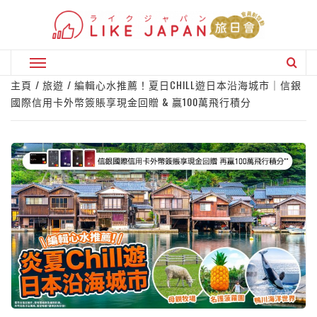
Skip
to
content
Primary
Menu
主頁
旅遊
編輯心水推薦！夏日CHILL遊日本沿海城市｜信銀
國際信用卡外幣簽賬享現金回贈 & 贏100萬飛行積分