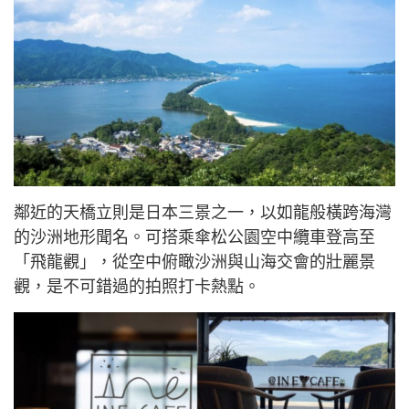
鄰近的天橋立則是日本三景之一，以如龍般橫跨海灣
的沙洲地形聞名。可搭乘傘松公園空中纜車登高至
「飛龍觀」，從空中俯瞰沙洲與山海交會的壯麗景
觀，是不可錯過的拍照打卡熱點。