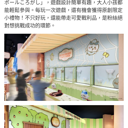
ボールころがし」，遊戲設計簡單有趣，大人小孩都
能輕鬆參與。每玩一次遊戲，還有機會獲得原創限定
小禮物！不只好玩，還能帶走可愛戰利品，是粉絲絕
對想挑戰成功的環節。