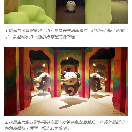
▲這個拍照景點重現了小八掉進去的那個洞穴。利用天花板上的鏡
子，就能和小八一起拍出有趣的合照喔！
▲這是由大象支配的惡夢空間。走進這條炫目繽紛、彷彿無限延伸
的鏡面通道，展開一場奇幻之旅吧！