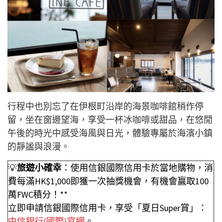
行程中也別忘了在伊根町沿岸的海景咖啡館稍作停
留，坐在窗邊望海，享受一杯冰咖啡或甜品，在悠閒
午後的時光中感受海風與日光，體驗專屬於海濱小鎮
的靜謐與浪漫。
💡
旅遊小確幸
：使用信銀國際信用卡於當地購物，消
費每滿HK$1,000即獲一次抽獎機會，有機會贏取100
萬FWC積分！**
立即申請信銀國際信用卡，享受「夏日Super賞」：
中信銀行(國際)官網
。