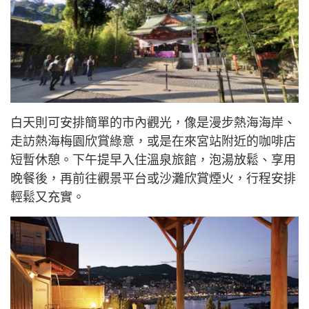
白天則可安排簡單的市內觀光，像是漫步熱海海岸、
走訪熱海梅園欣賞綠意，或是在來宮站附近的咖啡店
短暫休憩。下午提早入住溫泉旅館，泡湯放鬆、享用
晚餐後，再前往觀景平台或沙灘欣賞煙火，行程安排
輕鬆又充實。