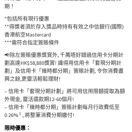
期！
*包括所有現行優惠
**得獎者須於存入獎品時持有有效之中信銀行(國際)
香港航空Mastercard
***需符合指定簽賬條件
📢
除左簽賬優惠獎賞外, 千萬唔好錯過信用卡分期計
劃高達HK$58,880獎賞! 識得用信用卡「套現分期計
劃」及信用卡「幾時都分期」簽賬計劃, 令你消費盡
興之餘,更靈活輕鬆理財!
– 信用卡「套現分期計劃」將可用信用限額提取為額
外現金, 靈活還款期12-60個月!
– 信用卡「幾時都分期」簽賬計劃每月行政費低至
1
0.26%
, 將整筆消費分期繳付!
限時優惠：