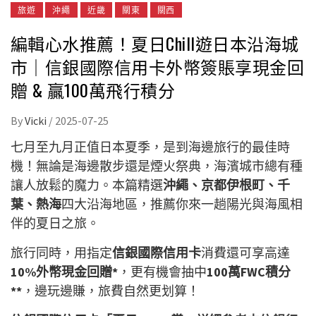
旅遊
沖繩
近畿
關東
關西
編輯心水推薦！夏日Chill遊日本沿海城
市｜信銀國際信用卡外幣簽賬享現金回
贈 & 贏100萬飛行積分
By
Vicki
/
2025-07-25
七月至九月正值日本夏季，是到海邊旅行的最佳時
機！無論是海邊散步還是煙火祭典，海濱城市總有種
讓人放鬆的魔力。本篇精選
沖繩、京都伊根町、千
葉、熱海
四大沿海地區，推薦你來一趟陽光與海風相
伴的夏日之旅。
旅行同時，用指定
信銀國際信用卡
消費還可享高達
10%外幣現金回贈*
，更有機會抽中
100萬FWC積分
**
，邊玩邊賺，旅費自然更划算！