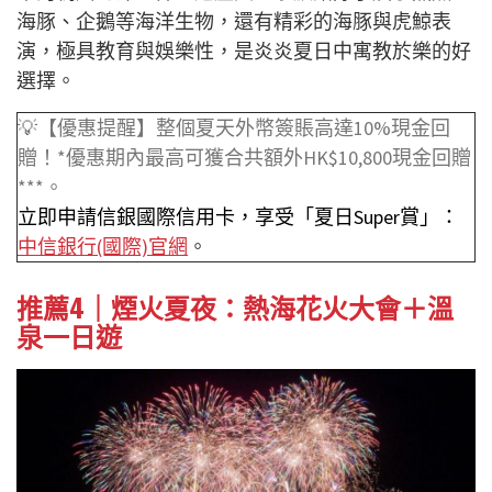
海豚、企鵝等海洋生物，還有精彩的海豚與虎鯨表
演，極具教育與娛樂性，是炎炎夏日中寓教於樂的好
選擇。
💡【優惠提醒】整個夏天外幣簽賬高達10%現金回
贈！*優惠期內最高可獲合共額外HK$10,800現金回贈
***。
立即申請信銀國際信用卡，享受「夏日Super賞」：
中信銀行(國際)官網
。
推薦4｜煙火夏夜：熱海花火大會＋溫
泉一日遊