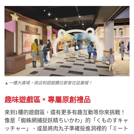
▲一樓大廣場，商店和遊戲攤位都會在這裏喔！
趣味遊戲區 × 專屬原創禮品
來到1樓的遊戲區，還有更多有趣互動等你來挑戰！
像是「蜘蛛網捕捉妖精ちいかわ」的「くものすキャ
ッチャー」、或是將肉丸子準確投進洞裡的「ミート