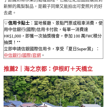
新鮮的鳳梨製品，是親子同樂又能拍出可愛照片的好
去處。
💡
信用卡貼士
：當地餐廳、景點門票或租車消費，使
用中信銀行(國際)信用卡付款，每單一消費達
HK$1,000，即獲一次抽獎機會，參加 100 萬FWC積分
抽獎！**
立即申請信銀國際信用卡，享受「夏日Super賞」：
中信銀行(國際)官網
。
推薦2｜海之京都：伊根町＋天橋立