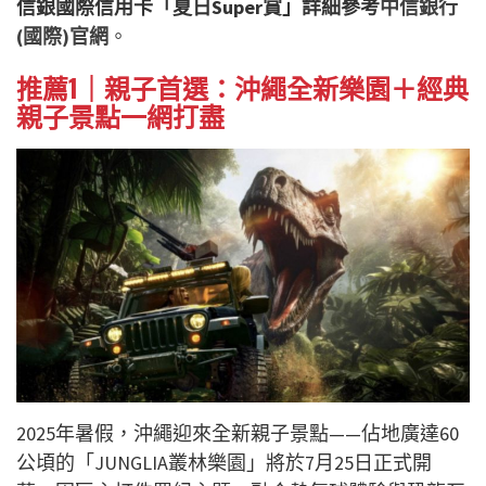
信銀國際信用卡「夏日Super賞」詳細參考
中信銀行
(國際)官網
。
推薦1｜親子首選：沖繩全新樂園＋經典
親子景點一網打盡
2025年暑假，沖繩迎來全新親子景點——佔地廣達60
公頃的「JUNGLIA叢林樂園」將於7月25日正式開