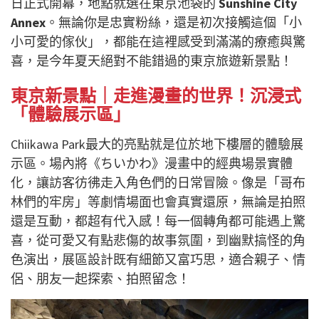
日正式開幕，地點就選在東京池袋的
Sunshine City
Annex
。無論你是忠實粉絲，還是初次接觸這個「小
小可愛的傢伙」，都能在這裡感受到滿滿的療癒與驚
喜，是今年夏天絕對不能錯過的東京旅遊新景點！
東京新景點｜走進漫畫的世界！沉浸式
「體驗展示區」
Chiikawa Park最大的亮點就是位於地下樓層的體驗展
示區。場內將《ちいかわ》漫畫中的經典場景實體
化，讓訪客彷彿走入角色們的日常冒險。像是「哥布
林們的牢房」等劇情場面也會真實還原，無論是拍照
還是互動，都超有代入感！每一個轉角都可能遇上驚
喜，從可愛又有點悲傷的故事氛圍，到幽默搞怪的角
色演出，展區設計既有細節又富巧思，適合親子、情
侶、朋友一起探索、拍照留念！