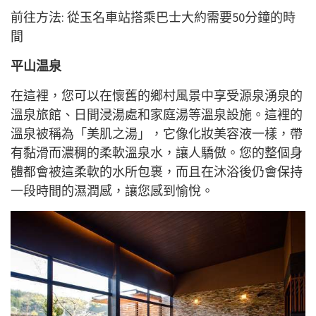
前往方法: 從玉名車站搭乘巴士大約需要50分鐘的時
間
平山温泉
在這裡，您可以在懷舊的鄉村風景中享受源泉湧泉的
溫泉旅館、日間浸湯處和家庭湯等溫泉設施。這裡的
溫泉被稱為「美肌之湯」，它像化妝美容液一樣，帶
有黏滑而濃稠的柔軟溫泉水，讓人驕傲。您的整個身
體都會被這柔軟的水所包裹，而且在沐浴後仍會保持
一段時間的濕潤感，讓您感到愉悅。