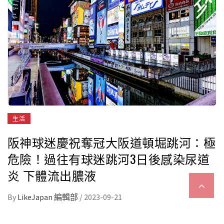
生活
阪神球迷慶祝奪冠大阪道頓堀跳河：極
危險！過往有球迷跳河3日後感染尿道
炎 下體流出膿液
By
LikeJapan 編輯部
/
2023-09-21
9月14日在日本職棒的阪神隊與巨人隊的比賽中，阪