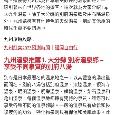
稱。這使得九州成為日本最受歡迎的溫泉勝地之一，
吸引著來自世界各地的遊客。這次就為大家介紹Top
10九州溫泉，除了大分縣的別府溫泉郷及由布院溫泉
外，九州還擁有其他特色的天然溫泉，到訪其他縣的
時候千萬不要錯過 。
九州旅遊攻略：
九州紅葉2023預測時間
｜
福岡自由行
九州溫泉推薦 1. 大分縣 別府溫泉郷 –
享受不同泉質的別府八湯
別府是日本最著名的溫泉地之一，以其豐富的湧出量
而聞名。別府八湯包括別府溫泉、濱脇溫泉、觀海寺
溫泉、堀田溫泉、明礬溫泉、鐵輪溫泉、柴石溫泉和
亀川溫泉，每個溫泉地都擁有獨特的泉質，讓您可以
享受各種不同的溫泉體驗。一般的溫泉具有放鬆和恢
復疲勞的功效，鹽化物泉則具有保濕和美肌效果。此