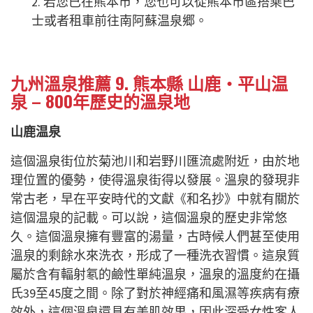
2. 若您已在熊本市，您也可以從熊本市區搭乘巴
士或者租車前往南阿蘇温泉郷。
九州溫泉推薦 9. 熊本縣 山鹿・平山温
泉 – 800年歷史的溫泉地
山鹿温泉
這個溫泉街位於菊池川和岩野川匯流處附近，由於地
理位置的優勢，使得溫泉街得以發展。溫泉的發現非
常古老，早在平安時代的文獻《和名抄》中就有關於
這個温泉的記載。可以說，這個溫泉的歷史非常悠
久。這個溫泉擁有豐富的湯量，古時候人們甚至使用
溫泉的剩餘水來洗衣，形成了一種洗衣習慣。這泉質
屬於含有輻射氡的鹼性單純溫泉，溫泉的溫度約在攝
氏39至45度之間。除了對於神經痛和風濕等疾病有療
效外，這個溫泉還具有美肌效果，因此深受女性客人