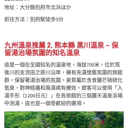
地址：大分縣別府市北浜ほか
前往方法：別府駅徒歩5分
九州溫泉推薦 2. 熊本縣 黑川温泉 – 保
留湯治場氛圍的知名溫泉
這是一個在全國知名的溫泉地，海拔700米，位於筑
後川的支流田之原川沿岸，擁有充滿懷舊氛圍的旅館
群，保留著湯治場的氛圍。泉質屬於含食鹽芒硝硫化
氫泉，對神經痛和風濕病有療效。遊客可以使用「入
湯手形（1200日元）」在各旅館的三個露天溫泉浴場
中泡湯，這也是一個受歡迎的選項。