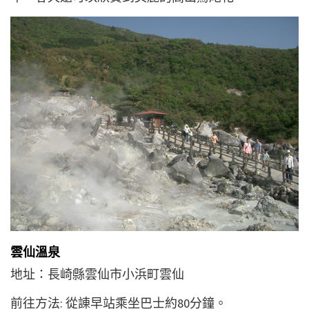
雲仙溫泉
地址：長崎縣雲仙市小浜町雲仙
前往方法: 從諌早站乘坐巴士約80分鐘。