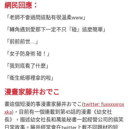
網民回應：
「老師不會過問這點有很溫柔
www
」
「轉角遇到愛那下一定不只『碰』這麼簡單」
「前前前世
…
」
「女子防身術 碰！」
「我到底看了什麼」
「衛生紙哪裡拿的啦」
漫畫家藤井おでこ
畫這個短漫的事漫畫家藤井おでこ
(
twitter: fuxxxxxrox
xka
)
，目前有一個連載到第
45
話的漫畫《幼女社
長》，描述幼女社長和萬能秘書一起經營公司的搞笑
日常故事。藤井經常會在
twitter
上載不同題材的短