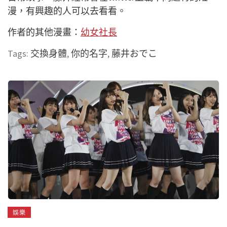
漫，有興趣的人可以去看看。
作者的其他漫畫：
幼女社長
Tags:
交換身體
,
你的名字
,
藤井おでこ
娛樂