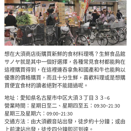
想在大須商店街購買新鮮的食材料理嗎？生鮮食品館
サノヤ就是其中一個好選擇，各種常見食材都能夠在
這裡購買得到，在這裡連吞拿魚和國產和牛也能夠以
優惠的價格購買，而且十分生鮮，喜歡料理或是想購
買便宜食材的讀者絕對不能錯過呢。
地址：愛知県名古屋市中区大須３丁目３３−6
營業時間：星期日至二、星期四至五：09:30~21:30
星期三及星期六：09:00~21:30
交通方法：由大須觀音站出發，徒步約十分鐘；或由
上前津站出發，徒步四分鐘即可到達。