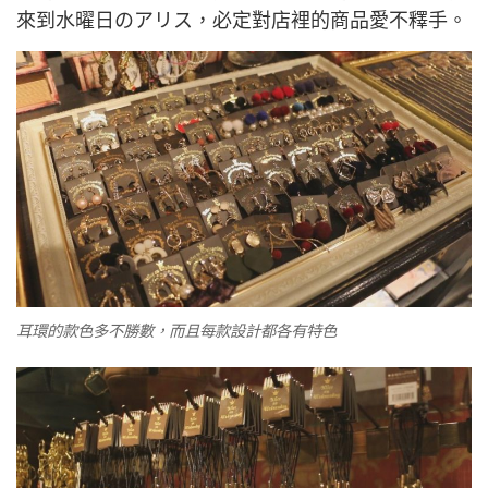
來到水曜日のアリス，必定對店裡的商品愛不釋手。
耳環的款色多不勝數，而且每款設計都各有特色