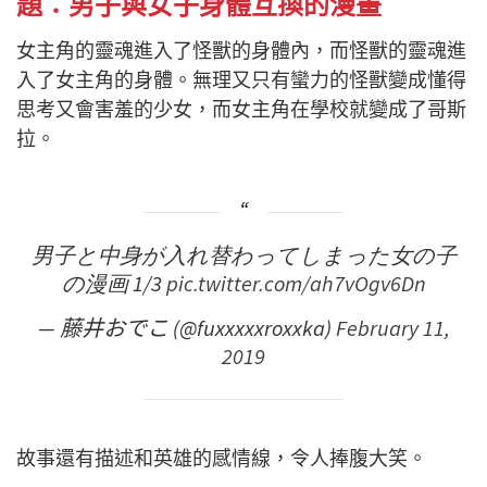
題：男子與女子身體互換的漫畫
女主角的靈魂進入了怪獸的身體內，而怪獸的靈魂進
入了女主角的身體。無理又只有蠻力的怪獸變成懂得
思考又會害羞的少女，而女主角在學校就變成了哥斯
拉。
男子と中身が入れ替わってしまった女の子
の漫画 1/3
pic.twitter.com/ah7vOgv6Dn
— 藤井おでこ (@fuxxxxxroxxka)
February 11,
2019
故事還有描述和英雄的感情線，令人捧腹大笑。