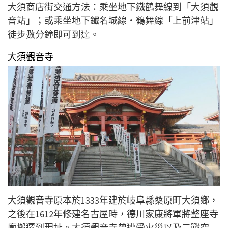
大須商店街交通方法：乘坐地下鐵鶴舞線到「大須觀
音站」；或乘坐地下鐵名城線‧鶴舞線「上前津站」
徒步數分鐘即可到達。
大須觀音寺
大須觀音寺原本於1333年建於岐阜縣桑原町大須鄉，
之後在1612年修建名古屋時，德川家康將軍將整座寺
廟搬遷到現址。大須觀音寺曾遭受火災以及二戰空