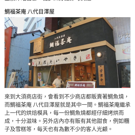
鯛福茶庵 八代目澤屋
來到大須商店街，會看到不少商店都販賣著鯛魚燒，
而鯛福茶庵 八代目澤屋就是其中一間。鯛福茶庵繼承
上一代的烘焙模具，每一份鯛魚燒都經仔細烤烘而
成，十分滋味。另外店內亦有販有其他甜食，例如糰
子及雪糕等，每天也有為數不少的客人光顧。