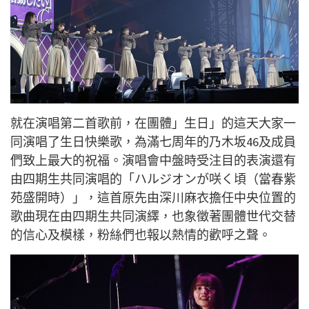
就在演唱第二首歌前，在團體」生日」的這天大家一
同演唱了生日快樂歌，為滿七周年的乃木坂46及成員
們致上最大的祝福。演唱會中盤時受注目的表演還有
由四期生共同演唱的「ハルジオンが咲く頃（當春紫
苑盛開時）」，這首原先由深川麻衣擔任中央位置的
歌曲現在由四期生共同演繹，也象徵著團體世代交替
的信心及模樣，粉絲們也報以熱情的歡呼之聲。