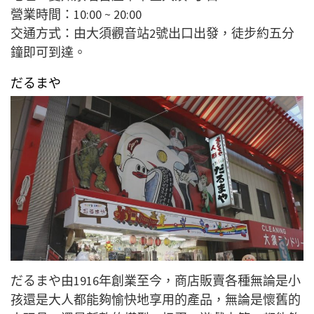
營業時間：10:00 ~ 20:00
交通方式：由大須觀音站2號出口出發，徒步約五分
鐘即可到達。
だるまや
だるまや由1916年創業至今，商店販賣各種無論是小
孩還是大人都能夠愉快地享用的產品，無論是懷舊的