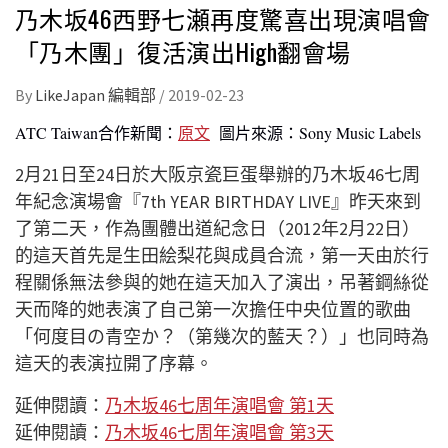
乃木坂46西野七瀬再度驚喜出現演唱會
「乃木團」復活演出High翻會場
By
LikeJapan 編輯部
/
2019-02-23
ATC Taiwan合作新聞：
原文
圖片來源：Sony Music Labels
2月21日至24日於大阪京瓷巨蛋舉辦的乃木坂46七周
年紀念演場會『7th YEAR BIRTHDAY LIVE』昨天來到
了第二天，作為團體出道紀念日（2012年2月22日）
的這天首先是生田絵梨花與成員合流，第一天由於行
程關係無法參與的她在這天加入了演出，吊著鋼絲從
天而降的她表演了自己第一次擔任中央位置的歌曲
「何度目の青空か？（第幾次的藍天？）」也同時為
這天的表演拉開了序幕。
延伸閱讀：
乃木坂46七周年演唱會 第1天
延伸閱讀：
乃木坂46七周年演唱會 第3天