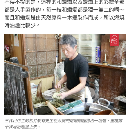
不得不提的是，這裡的和蠟燭以及蠟燭上的彩繪全部
都是人手製作的，每一枝和蠟燭都是獨一無二的啊～
而且和蠟燭是由
天然原料ー木蠟製作而成，所以燃燒
時油煙比較少
。
三代目店主的松井規有先生從滾燙的熔蠟鍋裡撈出一塊蠟，重覆數
十次地把蠟塗上去。