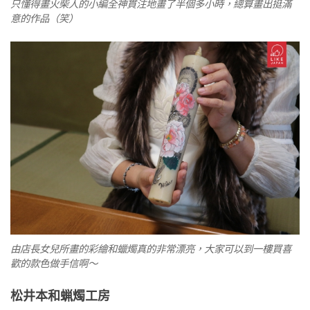
只懂得畫火柴人的小編全神貫注地畫了半個多小時，總算畫出挺滿
意的作品（笑）
由店長女兒所畫的彩繪和蠟燭真的非常漂亮，大家可以到一樓買喜
歡的款色做手信啊～
松井本和蝋燭工房