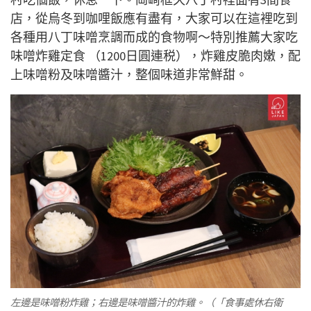
店，從烏冬到咖哩飯應有盡有，大家可以在這裡吃到
各種用八丁味噌烹調而成的食物啊～
特別推薦大家吃
味噌炸雞定食 （1200日圓連税），炸雞皮脆肉嫩，配
上味噌粉及味噌醬汁，整個味道非常鮮甜。
左邊是味噌粉炸雞；右邊是味噌醬汁的炸雞。（「食事處休右衛