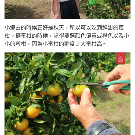
小編去的時候正好是秋天，所以可以吃到鮮甜的蜜
柑。摘蜜柑的時候，記得要選顏色偏黃或橙色以及小
小的蜜柑，因為
小蜜柑的糖度比大蜜柑高
～