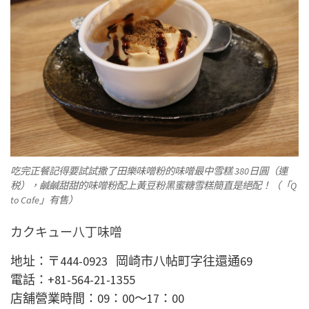
吃完正餐記得要試試撒了田樂味噌粉的味噌最中雪糕 380日圓（連
税），鹹鹹甜甜的味噌粉配上黃豆粉黑蜜糖雪糕簡直是絕配！（「Q
to Cafe」有售）
カクキュー八丁味噌
地址：
〒
444-0923
岡崎市八帖町字往還通69
電話：
+81-564-21-1355
店舖營業時間：09：00～17：00