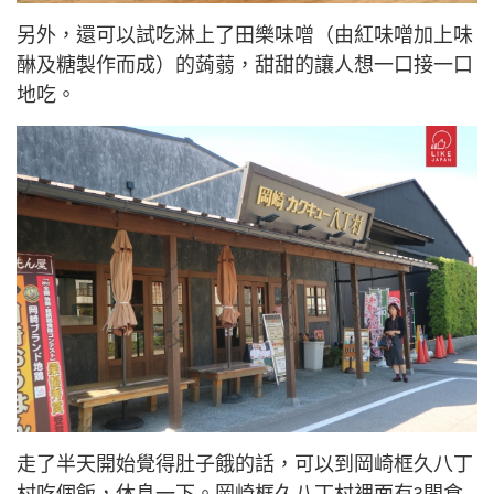
另外，還可以試吃淋上了田樂味噌（由紅味噌加上味
醂及糖製作而成）的蒟蒻，甜甜的讓人想一口接一口
地吃。
走了半天開始覺得肚子餓的話，可以到岡崎框久八丁
村吃個飯，休息一下。岡崎框久八丁村裡面有3間食