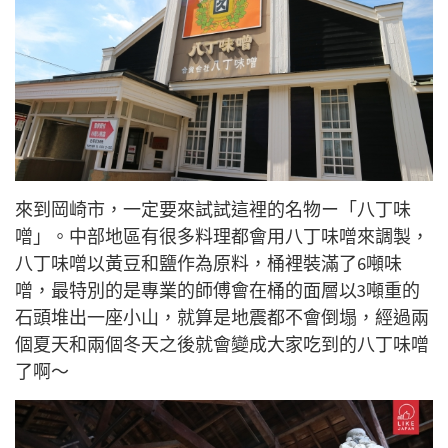
來到岡崎市，一定要來試試這裡的名物ー「
八丁味
噌」。
中部地區有很多料理都會用
八丁味噌來調製，
八丁味噌以黃豆和鹽作為原料，桶裡裝滿了6噸
味
噌
，最特別的是專業的師傅會在桶的面層以3噸重的
石頭堆出一座小山，就算是地震都不會倒塌，經過兩
個夏天和兩個冬天之後就會變成大家吃到的八丁味噌
了啊～