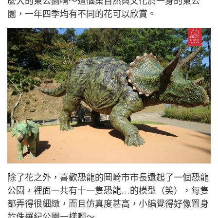
麼大的東公園啊～這個集自然與文化於一身的東公
園，一年四季均有不同的花可以欣賞。
除了花之外，喜歡恐龍的岡崎市市長還起了一個恐龍
公園，裡面一共有十一隻恐龍…的模型（笑），每隻
都弄得很細緻，而且仿真度甚高，小編覺得好像置身
於侏羅紀公園一樣啊～