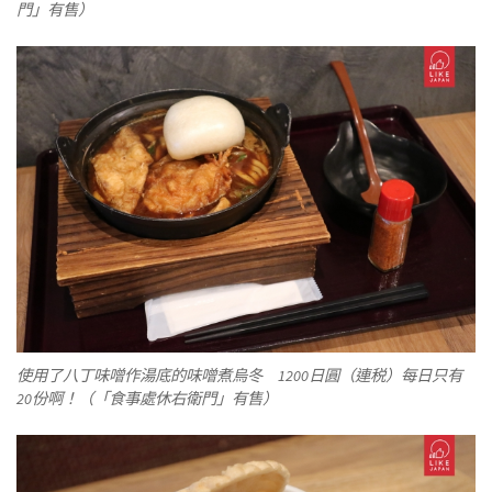
門」有售）
使用了八丁味噌作湯底的味噌煮烏冬 1200日圓（連税）每日只有
20份啊！（「食事處休右衛門」有售）