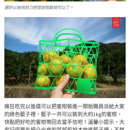
選好以後用剪刀把莖部剪斷就可以了。
瘋狂吃完以後還可以把蜜柑裝進一開始職員派給大家
的綠色籃子裡，籃子一共可以裝到大約1kg的蜜柑，
快點把好吃的蜜柑帶回去當手信吧！溫馨小提示，大
家記得要先把凸出來的莖部剪掉才放進籃子裡，不然