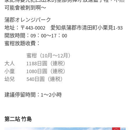
可能會被刺到啊～
蒲郡オレンジパーク
地址：
〒443-0002 愛知県蒲郡市清田町小栗見1-93
開放時間：09：00〜17：00
蜜柑放題收費：
蜜柑（10月～12月）
大人
1188日圓（連税）
小童
1080日圓（連税）
幼兒
540日圓（連税）
建議停留時間：1～2小時
第二站 竹島