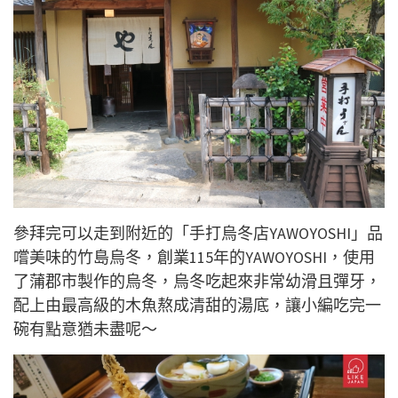
參拜完可以
走
到附近的「手打烏冬店YAWOYOSHI」品
嚐美味的竹島烏冬，創業115年的YAWOYOSHI，使用
了蒲郡市
製作的烏冬
，烏冬吃起來非常幼滑且彈牙，
配上由最高級的木魚熬成清甜的湯底，讓小編吃完一
碗有點意猶未盡呢～