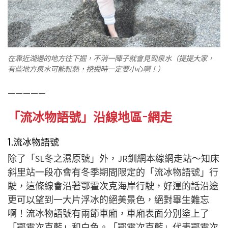
在靠近湖邊的地方往下掘，不消一陣子就會見到泉水（提提大家，
有些地方泉水可能較熱，挖掘時一定要小心啊！）
—————
「流冰物語號」沿線
地區
−網走
1.流冰物語號
除了「SL冬之濕原號」外，JR釧網本線網走站～知床
斜里站一段亦會有冬季期間限定的「流冰物語號」行
駛，這條線會沿著鄂霍次克海岸行駛，好運的話沿途
更可以望到一大片浮冰的絕美景色，絕對畢生難忘
啊！流冰物語號有兩節車廂，車廂表面分別塗上了
「鄂霍次克藍」和白色。「鄂霍次克藍」代表鄂霍次