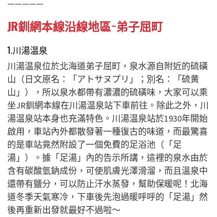
—————
JR釧網本線沿線地區−弟子屈町
1.川湯温泉
川湯温泉位於北海道弟子屈町，泉水源自附近的硫磺
山（日文原名：「アトサヌプリ」；別名：「硫黄
山」），所以泉水都帶有濃濃的硫磺味，大家可以乘
坐JR釧網本線在川湯温泉站下車前往。除此之外，川
湯温泉站本身也充滿特色。川湯温泉站於1930年開始
啟用，車站內外都散發著一種復古的味道，而最驚喜
的是車站竟然附設了一個免費的足浴池（「足
湯」）。據「足湯」內的告示所講，這裡的泉水由於
含有碳酸氫鈉成份，可使肌膚光澤滑溜，而且溫泉中
還帶有鹽分，可以防止汗水蒸發，幫助保暖呢！北海
道冬季天氣寒冷，下車後先泡過暖呼呼的「足湯」然
後再重新出發就最好不過啦～