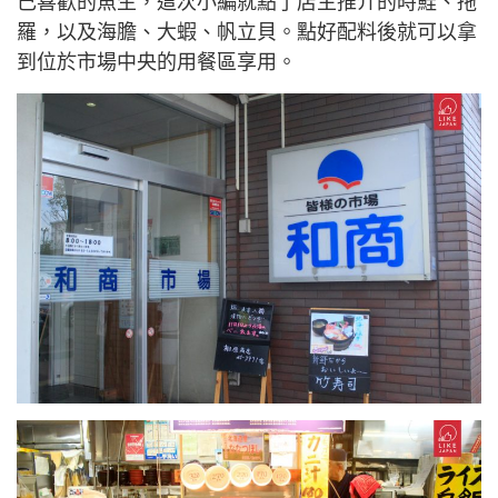
己喜歡的魚生，這次小編就點了店主推介的時鮭、拖
羅，以及海膽、大蝦、帆立貝。點好配料後就可以拿
到位於市場中央的用餐區享用。