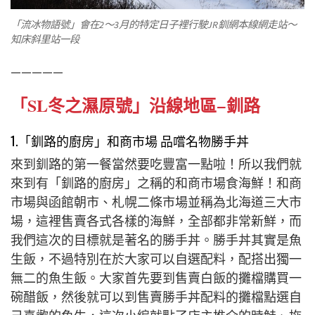
「流冰物語號」會在2～3月的特定日子裡行駛JR釧網本線網走站～
知床斜里站一段
—————
「SL冬之濕原號」
沿線地區
−釧路
1.「釧路的廚房」和商市場 品嚐名物勝手丼
來到釧路的第一餐當然要吃豐富一點啦！所以我們就
來到有「釧路的廚房」之稱的和商市場食海鮮！和商
市場與函館朝市、札幌二條市場並稱為
北海道三大市
場
，
這裡售賣各式各樣的海鮮，全部都非常新鮮，而
我們這次
的目標就是著名的勝手丼。勝手丼其實是魚
生飯，不過特別在於大家可以自選配料，配搭出獨一
無二的魚生飯。大家首先要到售賣白飯的攤檔購買一
碗醋飯，然後就可以到售賣勝手丼配料的攤檔點選自