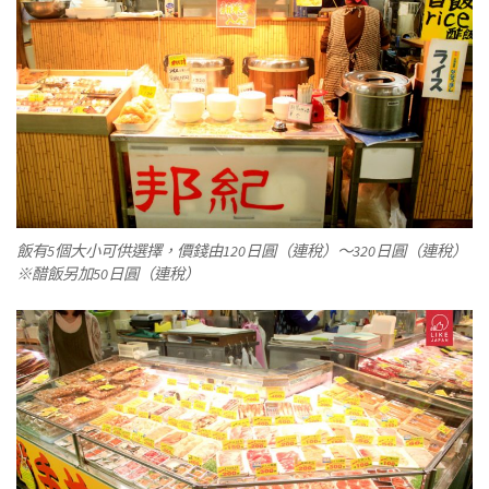
飯有5個大小可供選擇，價錢由120日圓（連稅）～320日圓（連稅）
※醋飯另加50日圓（連稅）