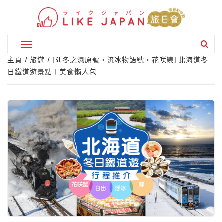
Skip
to
content
Primary
Menu
主頁
旅遊
[SL冬之濕原號・流冰物語號・花咲線] 北海道冬
日鐵道遊景點＋美食懶人包