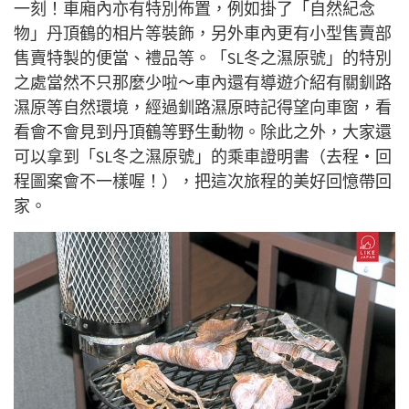
一刻！車廂內亦有特別佈置，例如掛了「自然紀念
物」丹頂鶴的相片等裝飾，另外車內更有小型售賣部
售賣特製的便當、禮品等。「SL冬之濕原號」的特別
之處當然不只那麼少啦～車內還有導遊介紹有關釧路
濕原等自然環境，經過釧路濕原時記得望向車窗，看
看會不會見到丹頂鶴等野生動物。除此之外，大家還
可以拿到「SL冬之濕原號」的乘車證明書（去程・回
程圖案會不一樣喔！），把這次旅程的美好回憶帶回
家。