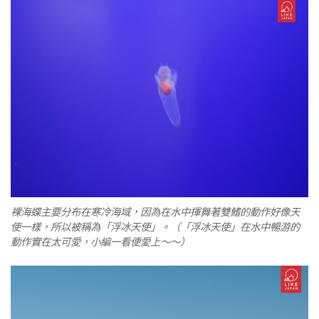
裸海蝶主要分布在寒冷海域，因為在水中揮舞著雙鰭的動作好像天
使一樣，所以被稱為「浮冰天使」。（「浮冰天使」在水中暢游的
動作實在太可愛，小編一看便愛上～～）