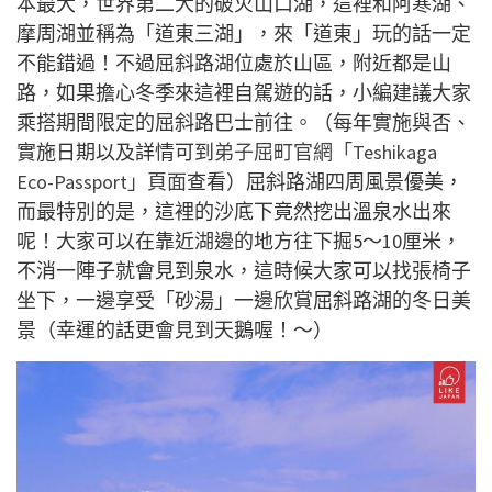
本最大，世界第二大的破火山口湖
，這裡和
阿寒湖、
摩周湖並稱為「道東三湖」，來「道東」玩的話一定
不能錯過！不過
屈斜路湖位處於山區，附近都是山
路，如果擔心冬季來這裡自駕遊的話，小編建議大家
乘搭期間限定的
屈斜路巴士前往。
（每年實施與否、
實施日期以及詳情可到
弟子屈町官網
「Teshikaga
Eco-Passport」頁面
查看）屈斜路湖四周風景優美，
而最特別的是，這裡的沙底下竟然挖出溫泉水出來
呢！大家可以在靠近湖邊的地方往下掘5〜10厘米，
不消一陣子就會見到泉水，這時候大家可以找張椅子
坐下，一邊享受「砂湯」一邊欣賞屈斜路湖的冬日美
景（幸運的話更會見到天鵝喔！～）