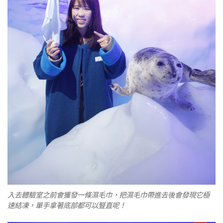
入去體驗室之前會獲發一條濕毛巾，把濕毛巾帶進去後會發現它極
速結凍，單手拿著底部都可以豎直呢！