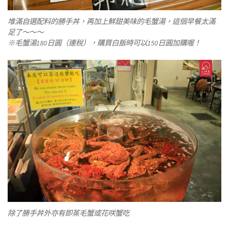
堆滿自選配料的勝手丼，再加上鮮甜美味的毛蟹湯，這個早餐太滿
足了～～～
※毛蟹湯180日圓（連稅），購買白飯時可以150日圓加購喔！
除了勝手丼外亦有即蒸毛蟹或花咲蟹吃