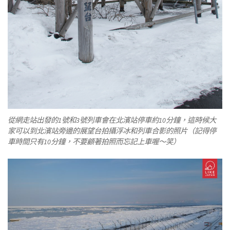
從網走站出發的1號和3號列車會在北濱站停車約10分鐘，這時候大
家可以到北濱站旁邊的展望台拍攝浮冰和列車合影的照片（記得停
車時間只有10分鐘，不要顧著拍照而忘記上車喔～笑）