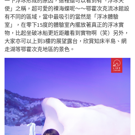
一下
浮冰
形成的原因，這裡還可以看到有「
浮冰天
使」之稱，超可愛的裸海蝶呢～～
鄂霍次克流冰館設
有不同的區域，當中最吸引的當然是「
浮冰
體驗
室」，在零下15度的體驗室內擺放著真正的
浮冰
實
物，比起坐破冰船更近距離看到實物啊（笑）另外，
大家亦可以上到3樓的展望露台，欣賞知床半島、網
走湖等鄂霍次克地區的景色。