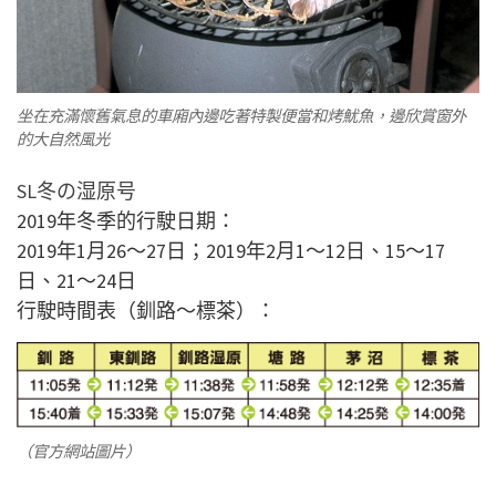
坐在充滿懷舊氣息的車廂內邊吃著特製便當和烤魷魚，邊欣賞窗外
的大自然風光
SL冬の湿原号
2019年冬季的行駛日期：
2019年1月26～27日；2019年2月1～12日、15～17
日、21～24日
行駛時間表（釧路～標茶）：
（官方網站圖片）