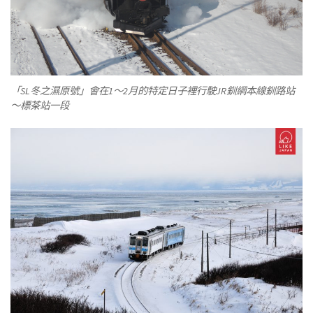
「SL冬之濕原號」會在1～2月的特定日子裡行駛JR釧網本線釧路站
～標茶站一段