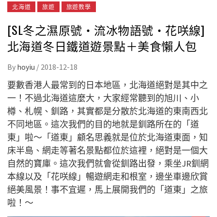
北海道
旅遊
旅遊教學
[SL冬之濕原號・流冰物語號・花咲線]
北海道冬日鐵道遊景點＋美食懶人包
By
hoyiu
/
2018-12-18
要數香港人最常到的日本地區，北海道絕對是其中之
一！不過北海道這麼大，大家經常聽到的
旭川、小
樽、札幌、釧路，其實都是分散於
北海道的東南西北
不同地區。這次我們的目的地就是
釧路所在的「道
東」啦～「道東」顧名思義就是位於
北海道東面，知
床半島、網走等著名景點都位於這裡，絕對是一個大
自然的寶庫。這次我們就會從釧路出發，乘坐JR釧網
本線以及「花咲線」暢遊網走和根室，邊坐車邊欣賞
絕美風景！事不宜遲，馬上展開我們的
「道東」之旅
啦！～