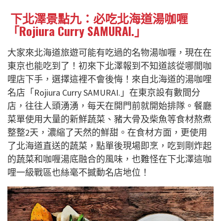
下北澤景點九：必吃北海道湯咖喱
「Rojiura Curry SAMURAI.」
大家來北海道旅遊可能有吃過的名物湯咖喱，現在在
東京也能吃到了！初來下北澤報到不知道該從哪間咖
哩店下手，選擇這裡不會後悔！來自北海道的湯咖哩
名店「Rojiura Curry SAMURAI.」在東京設有數間分
店，往往人頭湧湧，每天在開門前就開始排隊。餐廳
菜單使用大量的新鮮蔬菜、豬大骨及柴魚等食材熬煮
整整2天，濃縮了天然的鮮甜。在食材方面，更使用
了北海道直送的蔬菜，點單後現場即烹，吃到剛炸起
的蔬菜和咖喱湯底融合的風味，也難怪在下北澤這咖
哩一級戰區也絲毫不撼動名店地位！