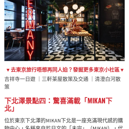
▼去東京旅行唔想再同人迫？發掘更多東京小社區▼
吉祥寺一日遊
｜
三軒茶屋散策及交通
｜
清澄白河散
策
下北澤景點四：驚喜滿載「MIKAN下
北」
位於東京下北澤的MIKAN下北是一座充滿現代感的購
物中心，名稱來自於日文的「未完」（MIKAN），代