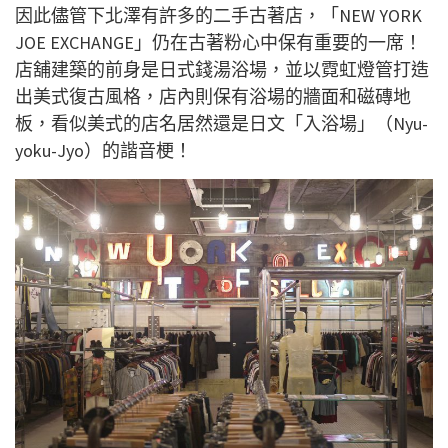
因此儘管下北澤有許多的二手古著店，「NEW YORK
JOE EXCHANGE」仍在古著粉心中保有重要的一席！
店舖建築的前身是日式錢湯浴場，並以霓虹燈管打造
出美式復古風格，店內則保有浴場的牆面和磁磚地
板，看似美式的店名居然還是日文「入浴場」（Nyu-
yoku-Jyo）的諧音梗！