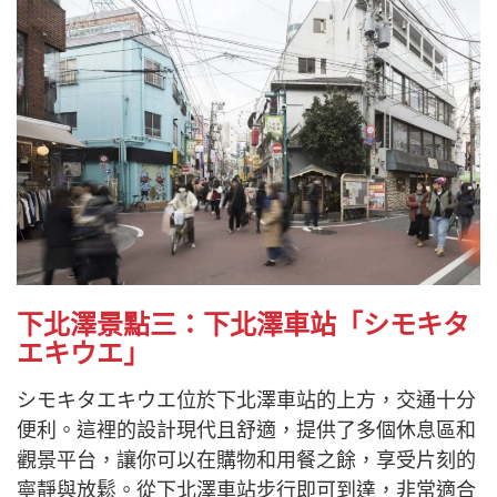
下北澤景點三：下北澤車站「シモキタ
エキウエ」
シモキタエキウエ位於下北澤車站的上方，交通十分
便利。這裡的設計現代且舒適，提供了多個休息區和
觀景平台，讓你可以在購物和用餐之餘，享受片刻的
寧靜與放鬆。從下北澤車站步行即可到達，非常適合