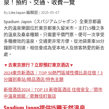
泉！預約、交通、收費一覽
By
LikeJapan 編輯部
/
2025-05-07
Spadium Japon（スパジアムジャポン）全東京都最
大的溫泉樂園位於東京都東久留米市，主打15種之多
的溫泉及桑拿種類，只需要平價門票，便可一次享受
多種療效的溫泉，交通更非常方便，從池袋乘車30分
鐘即可到達，相信會成為受本地人及旅客熱愛的新去
處。
▼去東京旅行？立即預訂東京酒店▼
2024東京新酒店｜TOP 50熱門區域性價比高住宿！3
分鐘到車站/精品酒店/特色主題
新宿酒店2024｜TOP 10 新宿區酒店 住宿安全／鬧市
中溫泉旅館／歌舞伎町飯店
Spadium Japon提供15種天然溫泉