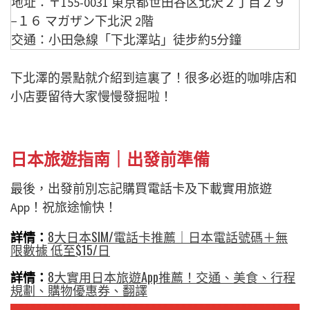
地址：〒155-0031 東京都世田谷区北沢２丁目２９
−１６ マガザン下北沢 2階
交通：小田急線「下北澤站」徒步約5分鐘
下北澤的景點就介紹到這裏了！很多必逛的咖啡店和
小店要留待大家慢慢發掘啦！
日本旅遊指南｜出發前準備
最後，出發前別忘記購買電話卡及下載實用旅遊
App！祝旅途愉快！
詳情：
8大日本SIM/電話卡推薦｜日本電話號碼＋無
限數據 低至$15/日
詳情：
8大實用日本旅遊App推薦！交通、美食、行程
規劃、購物優惠券、翻譯