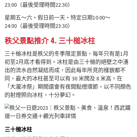
23:00（最後受理時間22:30）
星期五～六・假日前一天・特定日期10:00～
24:00（最後受理時間23:30）
秩父景點推介 4.
三十槌冰柱
三十槌冰柱是秩父的冬季限定景點，每年只有是1月
初至2月底才看得到。冰柱是由三十槌的絕壁之中湧
出的流水自然凝結而成，因此每年所見的樣貌都不
同，最大的冰柱甚至可以有 30 米闊及 8 米高。在
「大瀧冰祭」期間還會有夜間點燈環節，以不同顏色
的射燈照向冰柱，十分夢幻。
三十槌冰柱