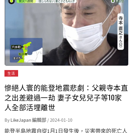
生活
慘絕人寰的能登地震悲劇：父親寺本直
之出差避過一劫 妻子女兒兒子等10家
人全部活埋離世
By
LikeJapan 編輯部
/
2024-01-10
能登半島地震自從1月1日發生後，災害帶來的死亡人