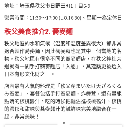
地址：埼玉県秩父市日野田町1丁目6-9
營業時間：11:30～17:00 (L.O.16:30)、星期一為定休日
秩父美食推介2.
蕎麥麵
秩父地區的水和氣候（温度和温度差異很大）都非常
適合製作蕎麥麵，因此蕎麥麵也是其中一個當地的名
物。秩父地區有很多不同的蕎麥麪店，在秩父神社旁
邊就有一間手打蕎麥麵店「入船」，其建築更被選入
日本有形文化財之一。
店內最有人氣的料理是「秩父産まいたけ天ざるくる
み蕎麦」，套餐包括手打蕎麥麵、炸舞茸，還有畫龍
點睛的核桃醬汁。吃的時候把麵沾進核桃醬汁，核桃
的濃郁和甜味與蕎麥麵汁的鹹鮮味完美地融合在一
起，非常美味！