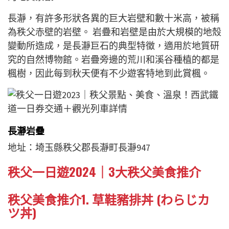
長瀞，有許多形狀各異的巨大岩壁和數十米高，被稱
為秩父赤壁的岩壁。 岩疊和岩壁是由於大規模的地殼
變動所造成，是長瀞巨石的典型特徵，適用於地質研
究的自然博物館。岩疊旁邊的荒川和溪谷種植的都是
楓樹，因此每到秋天便有不少遊客特地到此賞楓。
長瀞岩疊
地址：埼玉縣秩父郡長瀞町長瀞947
秩父一日遊2024｜3大秩父美食推介
秩父美食推介1.
草鞋豬排丼 (わらじカ
ツ丼)