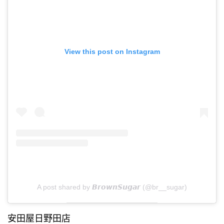
View this post on Instagram
A post shared by 𝘽𝙧𝙤𝙬𝙣𝙎𝙪𝙜𝙖𝙧 (@br__sugar)
安田屋日野田店