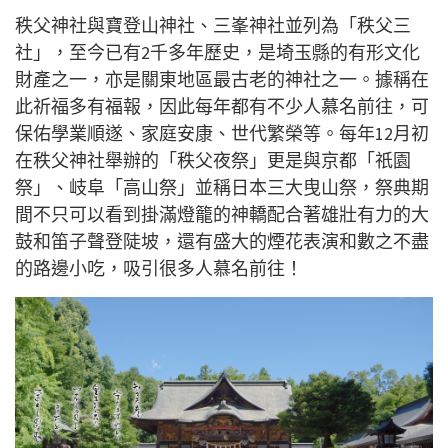
秩父神社與寶登山神社、三峯神社並列為「秩父三
社」，至今已有2千多年歷史，是埼玉縣的有形文化
財產之一，亦是關東地區最古老的神社之一。據稱在
此祈福多有福報，因此每年都有不少人慕名前往，可
保佑學業順遂、家庭安康、世代繁榮等。每年12月初
在秩父神社舉辦的「秩父夜祭」更是與京都「祇園
祭」、岐阜「高山祭」並稱日本三大曳山祭，祭典期
間不只可以看到掛滿燈籠的神轎配合著雄壯有力的大
鼓和笛子聲登陡坡，還有盛大的煙花表演和數之不盡
的路邊小吃，吸引很多人慕名前往！