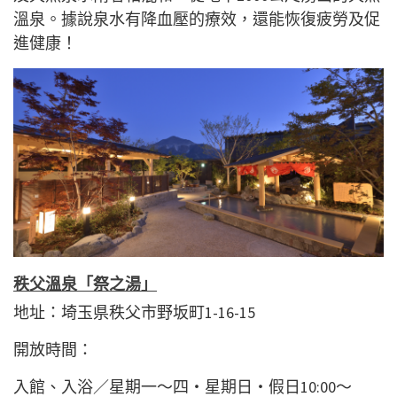
溫泉。據說泉水有降血壓的療效，還能恢復疲勞及促
進健康！
秩父溫泉「祭之湯」
地址：埼玉県秩父市野坂町1-16-15
開放時間：
入館、入浴／星期一～四・星期日・假日10:00～