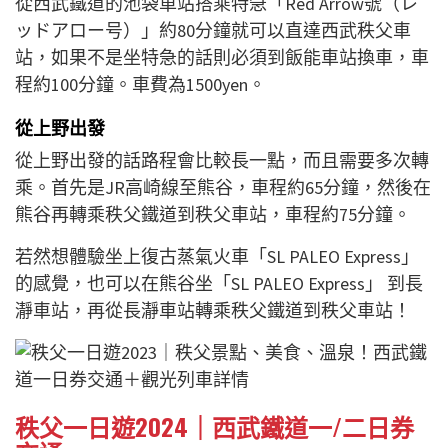
從西武鐵道的池袋車站搭乘特急「Red Arrow號（レ
ッドアロー号）」約80分鐘就可以直達西武秩父車
站，如果不是坐特急的話則必須到飯能車站換車，車
程約100分鐘。車費為1500yen。
從上野出發
從上野出發的話路程會比較長一點，而且需要多次轉
乘。首先是JR高崎線至熊谷，車程約65分鐘，然後在
熊谷再轉乘秩父鐵道到秩父車站，車程約75分鐘。
若然想體驗坐上復古蒸氣火車「SL PALEO Express」
的感覺，也可以在熊谷坐「SL PALEO Express」 到長
瀞車站，再從長瀞車站轉乘秩父鐵道到秩父車站！
秩父一日遊2024｜西武鐵道一/二日券