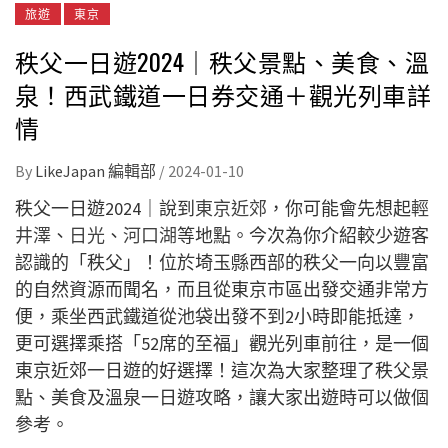
旅遊
東京
秩父一日遊2024｜秩父景點、美食、溫
泉！西武鐵道一日券交通＋觀光列車詳
情
By
LikeJapan 編輯部
/
2024-01-10
秩父一日遊2024｜說到
東京近郊
，你可能會先想起
輕
井澤
、
日光
、
河口湖
等地點。今次為你介紹較少遊客
認識的「秩父」！位於埼玉縣西部的秩父一向以豐富
的自然資源而聞名，而且從東京市區出發交通非常方
便，乘坐西武鐵道從池袋出發不到2小時即能抵達，
更可選擇乘搭「52席的至福」觀光列車前往，是一個
東京近郊一日遊的好選擇！這次為大家整理了秩父景
點、美食及溫泉一日遊攻略，讓大家出遊時可以做個
參考。