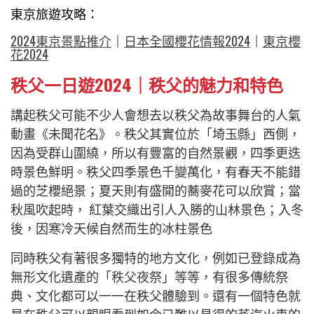
東京旅遊攻略：
2024東京景點推介
｜
日本全國櫻花情報2024
｜
東京櫻
花2024
秩父一日遊2024｜秩父的魅力和特色
講起秩父可能不少人會想去以秩父為故事舞台的人氣
動畫《未聞花名》。秩父其實位於「埼玉縣」西側，
因為受群山圍繞，所以有豐富的自然景觀，四季更迭
時景色鮮明。秩父四季景色千變萬化，有春天不能錯
過的芝櫻絕景；夏天則有盛開的蕎麥花可以欣賞；當
秋風吹起時， 紅葉交織出引人入勝的山林景色；入冬
後，因寒冷天候自然而生的冰柱景色
同時秩父有著很多獨特的地方文化，例如已登錄成為
無形文化遺產的「
秩父夜祭
」等等，有很多傳統祭
典、文化都可以一一在秩父體驗到。還有一個特色就