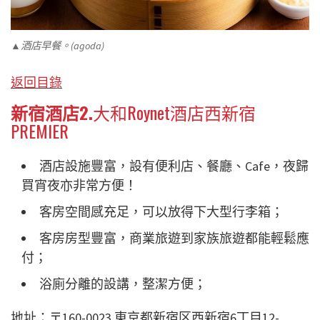
▲酒店早餐。(agoda)
返回目錄
新宿酒店2.
大和Roynet酒店西新宿
PREMIER
酒店設施豐富，設有便利店、餐廳、Cafe，夜歸
買宵夜亦非常方便！
客房空間感充足，可以放得下大型行李箱；
客房房型豐富，商業旅遊到家族旅遊都能輕鬆應
付；
浴廁分離的設講，整潔方便；
地址：〒160-0023 東京都新宿区西新宿6丁目12-