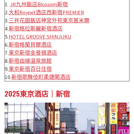
1.
JR九州飯店Blossom新宿
2.
大和Roynet酒店西新宿PREMIER
3.
三井花園飯店神宮外苑東京普米爾
4.
新宿格拉斯麗新宿酒店
5.
HOTEL GROOVE SHINJUKU
6.
新宿格蘭貝爾酒店
7.
東京新宿金普頓酒店
8.
新宿由緣溫泉旅館
9.
東京新宿百日住宿
10.
新宿歌舞伎町柔婕閣酒店
2025東京酒店｜新宿