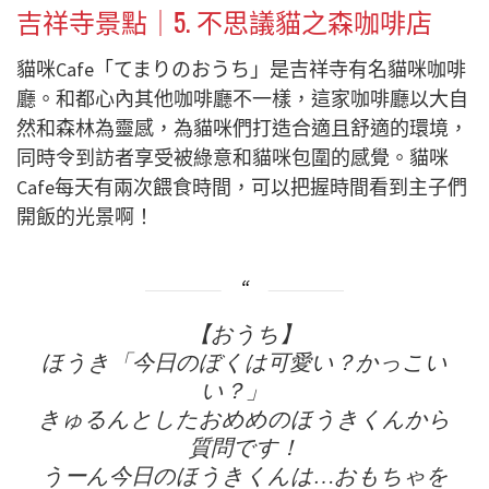
吉祥寺景點｜5.
不思議貓之森咖啡店
貓咪Cafe「てまりのおうち」是吉祥寺有名貓咪咖啡
廳。和都心內其他咖啡廳不一樣，這家咖啡廳以大自
然和森林為靈感，為貓咪們打造合適且舒適的環境，
同時令到訪者享受被綠意和貓咪包圍的感覺。貓咪
Cafe每天有兩次餵食時間，可以把握時間看到主子們
開飯的光景啊！
【おうち】
ほうき「今日のぼくは可愛い？かっこい
い？」
きゅるんとしたおめめのほうきくんから
質問です！
うーん今日のほうきくんは…おもちゃを