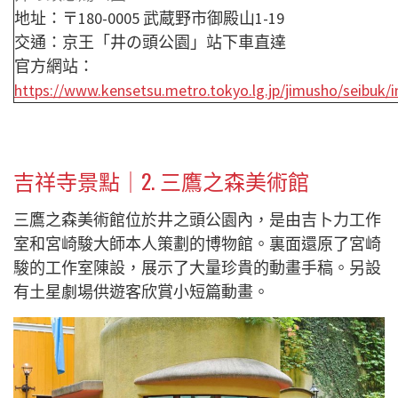
地址：〒180-0005 武蔵野市御殿山1-19
交通：京王「井の頭公園」站下車直達
官方網站：
https://www.kensetsu.metro.tokyo.lg.jp/jimusho/seibuk/i
吉祥寺景點｜2.
三鷹之森美術館
三鷹之森美術館位於井之頭公園內，是由吉卜力工作
室和宮崎駿大師本人策劃的博物館。裏面還原了宮崎
駿的工作室陳設，展示了大量珍貴的動畫手稿。另設
有土星劇場供遊客欣賞小短篇動畫。