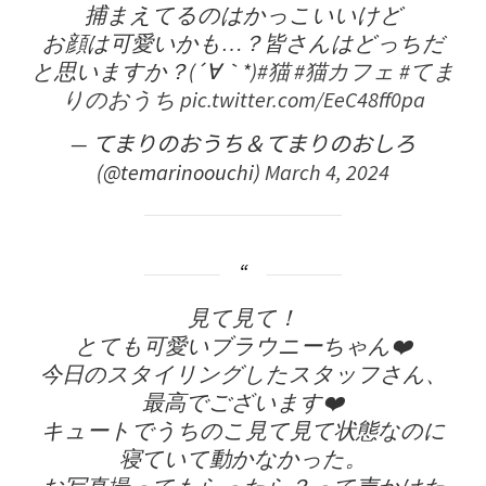
捕まえてるのはかっこいいけど
お顔は可愛いかも…？皆さんはどっちだ
と思いますか？(´∀｀*)
#猫
#猫カフェ
#てま
りのおうち
pic.twitter.com/EeC48ff0pa
— てまりのおうち＆てまりのおしろ
(@temarinoouchi)
March 4, 2024
見て見て！
とても可愛いブラウニーちゃん❤️
今日のスタイリングしたスタッフさん、
最高でございます❤️
キュートでうちのこ見て見て状態なのに
寝ていて動かなかった。