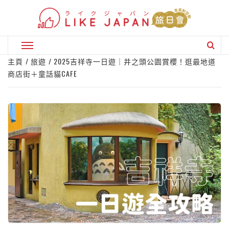
Skip
to
content
Primary
Menu
主頁
旅遊
2025吉祥寺一日遊｜井之頭公園賞櫻！逛最地道
商店街＋童話貓CAFE