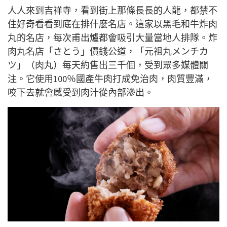
人人來到吉祥寺，看到街上那條長長的人龍，都禁不
住好奇看看到底在排什麼名店。這家以黑毛和牛炸肉
丸的名店，每次甫出爐都會吸引大量當地人排隊。炸
肉丸名店「さとう」價錢公道，「元祖丸メンチカ
ツ」（肉丸）每天約售出三千個，受到眾多媒體關
注。它使用100％國產牛肉打成免治肉，肉質豐滿，
咬下去就會感受到肉汁從內部滲出。