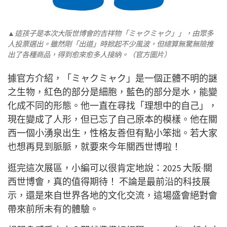
▲這孩子是本次大阪世博會的吉祥物「ミャクミャク」」，由眾多
人投票選出。雖然剛「出道」時掀起不少風波，但總算無驚無險推
出了各種商品，得到愈來愈多人接納。（官方圖片）
據官方介紹，「ミャクミャク」是一個正體不明的謎
之生物，紅色的部分是細胞，藍色的部分是水，能變
化成不同的形態。他一直在尋找「理想中的自己」，
現在變成了人形，但已忘了自己原本的模樣。他在關
西一個小湧泉出生，性格友善但有點小笨拙。
若大家
也想再見到脈脈，就要來今年關西世博啦！
逛完這次展區，小編可以很肯定地說：2025 大阪·關
西世博會，真的值得期待！ 不論是最前沿的科技展
示，還是來自世界各地的文化交流，這場盛會絕對會
帶來前所未有的體驗。