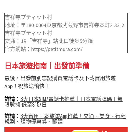
吉祥寺プティット村
地址：〒180-0004東京都武蔵野市吉祥寺本町2-33-2
吉祥寺プティット村
交通：JR「吉祥寺」站北口徒步5分鐘
官方網站：https://petitmura.com/
日本旅遊指南｜出發前準備
最後，出發前別忘記購買電話卡及下載實用旅遊
App！祝旅途愉快！
詳情：
8大日本SIM/電話卡推薦｜日本電話號碼＋無
限數據 低至$15/日
詳情：
8大實用日本旅遊App推薦！交通、美食、行程
規劃、購物優惠券、翻譯