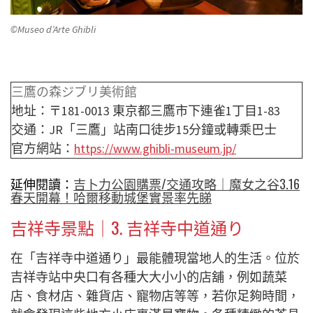
©Museo d’Arte Ghibli
三鷹の森ジブリ美術館
地址：〒181-0013 東京都三鷹市下連雀1丁目1-83
交通：JR「三鷹」站南口徒步15分鐘或轉乘巴士
官方網站：
https://www.ghibli-museum.jp/
延伸閱讀：
吉卜力公園購票/交通攻略｜魔女之谷3.16
春天開幕！哈爾移動城堡實景率先睇
吉祥寺景點｜3.
吉祥寺中道通り
在「吉祥寺中道通り」最能體現當地人的生活。位於
吉祥寺站中央口有各種大大小小的店舖，例如蔬菜
店、食材店、雜貨店、寵物店等等，若你足夠時間，