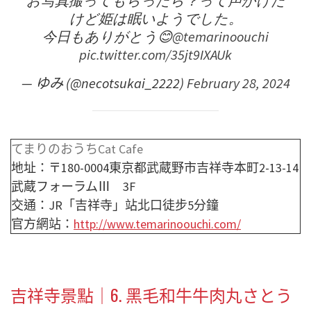
お写真撮ってもらったら？って声かけた
けど姫は眠いようでした。
今日もありがとう😊
@temarinoouchi
pic.twitter.com/35jt9IXAUk
— ゆみ (@necotsukai_2222)
February 28, 2024
てまりのおうちCat Cafe
地址：〒180-0004東京都武蔵野市吉祥寺本町2-13-14
武蔵フォーラムⅢ 3F
交通：JR「吉祥寺」站北口徒步5分鐘
官方網站：
http://www.temarinoouchi.com/
吉祥寺景點｜6.
黑毛和牛牛肉丸さとう