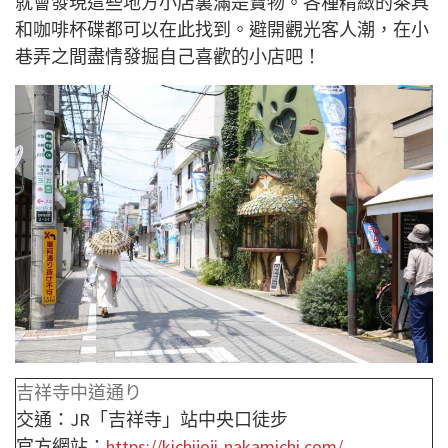
就會發現這些地方小店裏滿是寶物。各種精緻的茶具
和咖啡杯碟都可以在此找到。避開觀光客人潮，在小
巷弄之間盡情發掘自己喜歡的小店吧！
吉祥寺中道通り
交通：JR「吉祥寺」站中央口徒步
官方網站：
https://kichijoji-nakamichi.com/