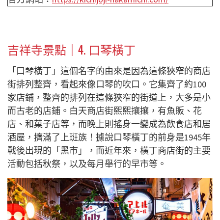
吉祥寺景點｜4.
口琴橫丁
「口琴橫丁」這個名字的由來是因為這條狹窄的商店
街排列整齊，看起來像口琴的吹口。它集齊了約100
家店鋪，整齊的排列在這條狹窄的街道上，大多是小
而古老的店鋪。白天商店街熙熙攘攘，有魚販、花
店、和菓子店等，而晚上則搖身一變成為飲食店和居
酒屋，擠滿了上班族！據說口琴橫丁的前身是1945年
戰後出現的「黑市」，而近年來，橫丁商店街的主要
活動包括秋祭，以及每月舉行的早市等。