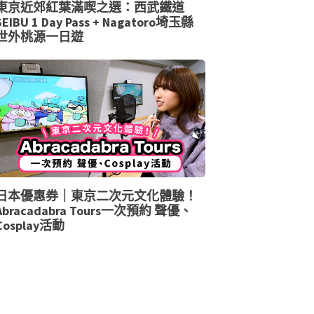
東京近郊紅葉滿喫之選：西武鐵道
SEIBU 1 Day Pass + Nagatoro埼玉縣
世外桃源一日遊
日本優惠券｜東京二次元文化體驗！
Abracadabra Tours一次預約 聲優、
Cosplay活動