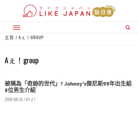
Skip
to
content
Primary
Menu
主頁
Aぇ！GROUP
Aぇ！group
被稱為「奇跡的世代」? Johnny’s傑尼斯99年出生組
8位男生介紹
2019-06-13
/
/
/