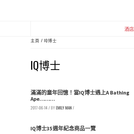
Skip
to
content
酒店
主頁
IQ博士
IQ博士
滿滿的童年回憶！當IQ博士遇上A Bathing
Ape………
2017-06-14
/
EMILY MAN
/
IQ博士35週年紀念商品一覽