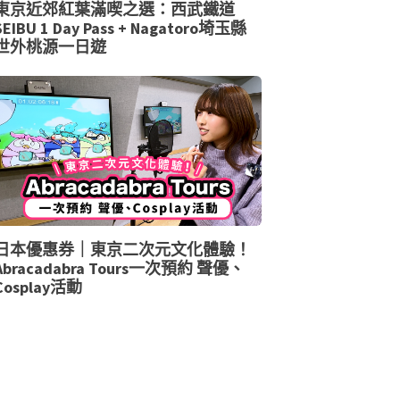
東京近郊紅葉滿喫之選：西武鐵道
SEIBU 1 Day Pass + Nagatoro埼玉縣
世外桃源一日遊
日本優惠券｜東京二次元文化體驗！
Abracadabra Tours一次預約 聲優、
Cosplay活動