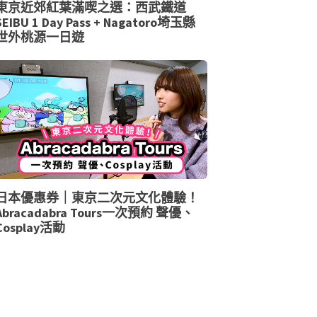
東京近郊紅葉滿喫之選：西武鐵道
SEIBU 1 Day Pass + Nagatoro埼玉縣
世外桃源一日遊
日本優惠券｜東京二次元文化體驗！
Abracadabra Tours一次預約 聲優、
Cosplay活動