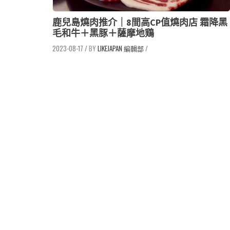
鹿兒島燒肉推介｜8間高CP值燒肉店 霜降黑
毛和牛＋黑豚＋薩摩地鶏
2023-08-17
/
LIKEJAPAN 編輯部
/