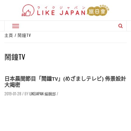
Skip
to
content
Primary
Menu
主頁
鬧鐘TV
鬧鐘TV
日本晨間節目「鬧鐘TV」(めざましテレビ) 佈景設計
大揭密
2019-01-28
/
LIKEJAPAN 編輯部
/