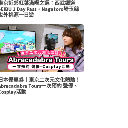
東京近郊紅葉滿喫之選：西武鐵道
SEIBU 1 Day Pass + Nagatoro埼玉縣
世外桃源一日遊
日本優惠券｜東京二次元文化體驗！
Abracadabra Tours一次預約 聲優、
Cosplay活動