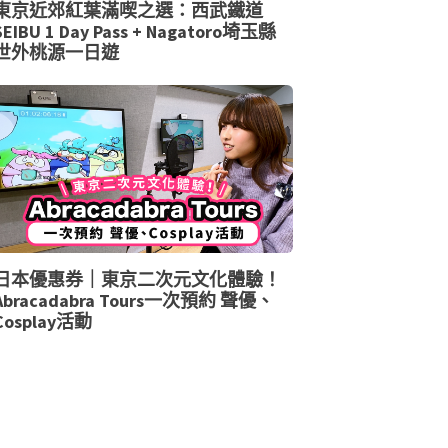
東京近郊紅葉滿喫之選：西武鐵道
SEIBU 1 Day Pass + Nagatoro埼玉縣
世外桃源一日遊
日本優惠券｜東京二次元文化體驗！
Abracadabra Tours一次預約 聲優、
Cosplay活動