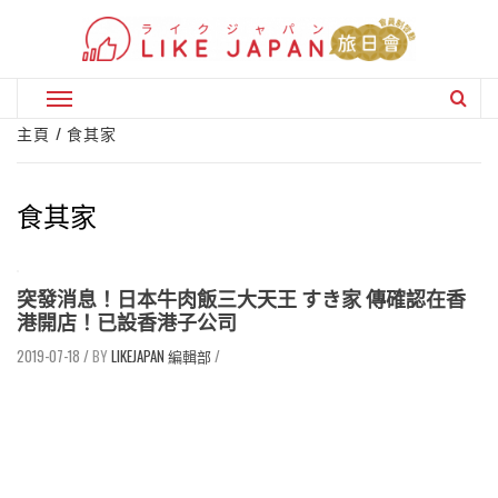
Skip
to
content
Primary
Menu
主頁
食其家
食其家
突發消息！日本牛肉飯三大天王 すき家 傳確認在香
港開店！已設香港子公司
2019-07-18
/
LIKEJAPAN 編輯部
/