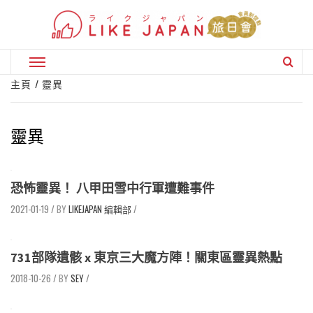
Skip
to
content
Primary
Menu
主頁
靈異
靈異
恐怖靈異！ 八甲田雪中行軍遭難事件
2021-01-19
/
LIKEJAPAN 編輯部
/
731部隊遺骸 x 東京三大魔方陣！關東區靈異熱點
2018-10-26
/
SEY
/