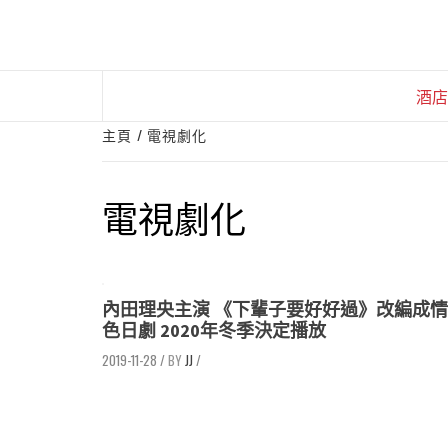
Skip
to
content
酒店
主頁
電視劇化
電視劇化
內田理央主演 《下輩子要好好過》改編成情
色日劇 2020年冬季決定播放
2019-11-28
/
JJ
/