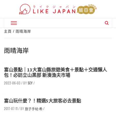
Skip
to
content
Primary
Menu
主頁
雨晴海岸
雨晴海岸
富山景點｜13大富山縣旅遊美食＋景點＋交通懶人
包！必訪立山黑部 新湊漁夫市場
2022-06-03
/
SEY
/
富山玩什麼？！精選5大旅客必去景點
2017-07-11
/
旅子手帖·希
/