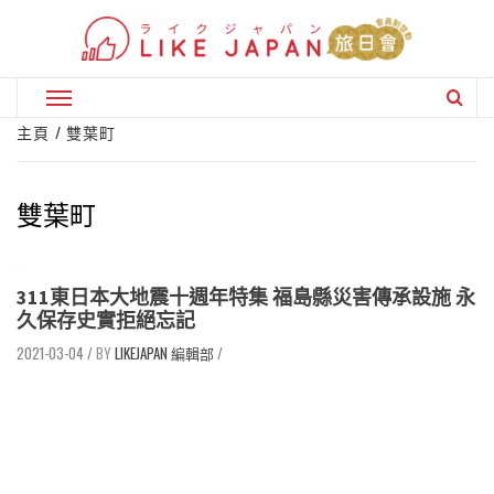
Skip
to
content
Primary
Menu
主頁
雙葉町
雙葉町
311東日本大地震十週年特集 福島縣災害傳承設施 永
久保存史實拒絕忘記
2021-03-04
/
LIKEJAPAN 編輯部
/