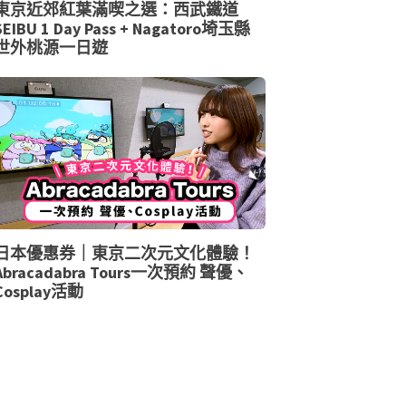
東京近郊紅葉滿喫之選：西武鐵道
SEIBU 1 Day Pass + Nagatoro埼玉縣
世外桃源一日遊
日本優惠券｜東京二次元文化體驗！
Abracadabra Tours一次預約 聲優、
Cosplay活動