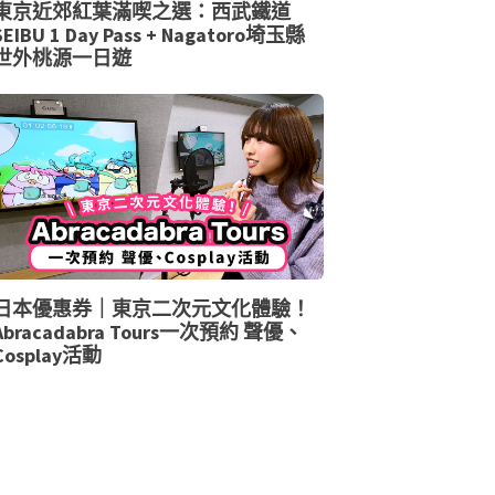
東京近郊紅葉滿喫之選：西武鐵道
SEIBU 1 Day Pass + Nagatoro埼玉縣
世外桃源一日遊
日本優惠券｜東京二次元文化體驗！
Abracadabra Tours一次預約 聲優、
Cosplay活動