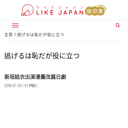
Skip
to
content
Primary
Menu
主頁
逃げるは恥だが役に立つ
逃げるは恥だが役に立つ
新垣結衣出演漫畫改篇日劇
2016-07-28
/
POLI
/