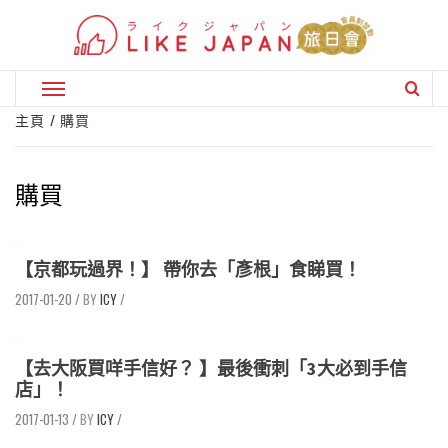
Skip
to
content
Primary
Menu
主頁
購買
購買
【京都玩過界！】 帶你去「彥根」食睇買！
2017-01-20
/
ICY
/
【去大阪買咩手信好？ 】最後衝刺「3大必到手信
店」！
2017-01-13
/
ICY
/