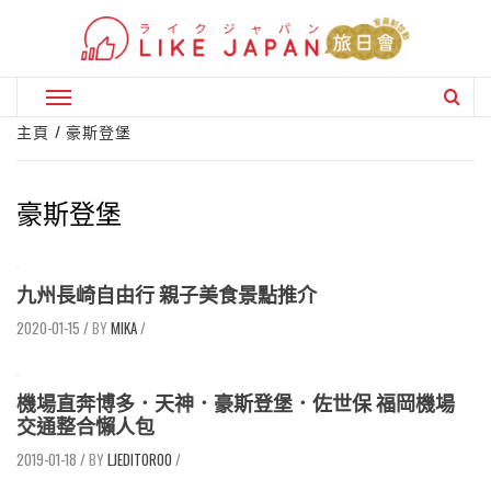
Skip
to
content
Primary
Menu
主頁
豪斯登堡
豪斯登堡
九州長崎自由行 親子美食景點推介
2020-01-15
/
MIKA
/
機場直奔博多．天神．豪斯登堡．佐世保 福岡機場
交通整合懶人包
2019-01-18
/
LJEDITOR00
/