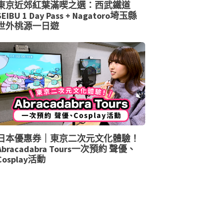
東京近郊紅葉滿喫之選：西武鐵道
SEIBU 1 Day Pass + Nagatoro埼玉縣
世外桃源一日遊
日本優惠券｜東京二次元文化體驗！
Abracadabra Tours一次預約 聲優、
Cosplay活動