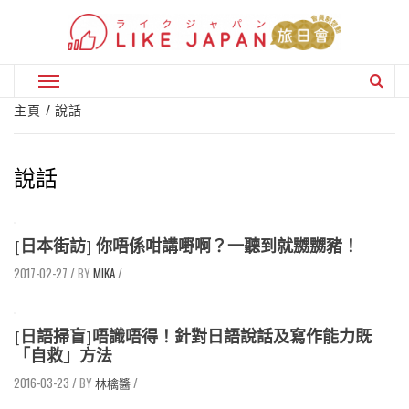
Skip
to
content
Primary
Menu
主頁
說話
說話
[日本街訪] 你唔係咁講嘢啊？一聽到就嬲嬲豬！
2017-02-27
/
MIKA
/
[日語掃盲]唔識唔得！針對日語說話及寫作能力既
「自救」方法
2016-03-23
/
林檎醬
/