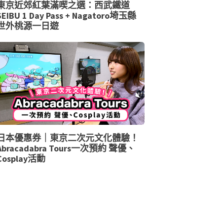
東京近郊紅葉滿喫之選：西武鐵道
SEIBU 1 Day Pass + Nagatoro埼玉縣
世外桃源一日遊
日本優惠券｜東京二次元文化體驗！
Abracadabra Tours一次預約 聲優、
Cosplay活動