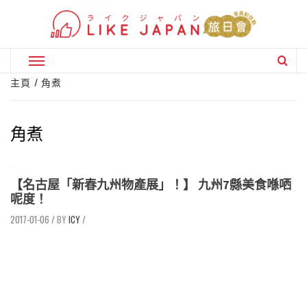
Skip
to
content
Primary
Menu
主頁
角煮
角煮
【名古屋「新春九州物產展」！】 九州7縣美食喺哂
呢度！
2017-01-06
/
ICY
/