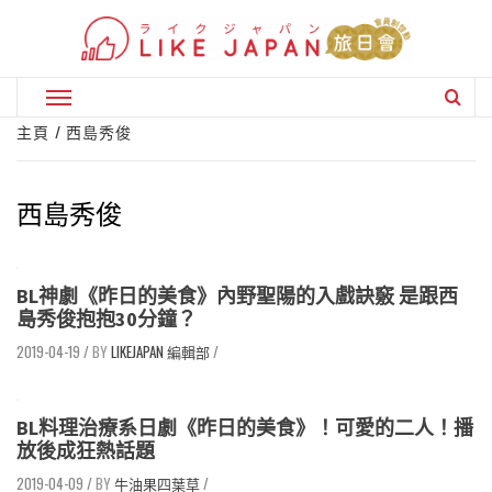
Skip
to
content
Primary
Menu
主頁
西島秀俊
西島秀俊
BL神劇《昨日的美食》內野聖陽的入戲訣竅 是跟西
島秀俊抱抱30分鐘？
2019-04-19
/
LIKEJAPAN 編輯部
/
BL料理治療系日劇《昨日的美食》！可愛的二人！播
放後成狂熱話題
2019-04-09
/
牛油果四葉草
/