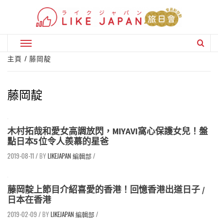
Skip
to
content
Primary
Menu
主頁
藤岡靛
藤岡靛
木村拓哉和愛女高調放閃，MIYAVI窩心保護女兒！盤
點日本5位令人羨慕的星爸
2019-08-11
/
LIKEJAPAN 編輯部
/
藤岡靛上節目介紹喜愛的香港！回憶香港出道日子 /
日本在香港
2019-02-09
/
LIKEJAPAN 編輯部
/