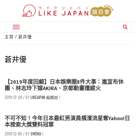
Skip
to
content
Primary
Menu
主頁
蒼井優
蒼井優
【2019年度回顧】日本娛樂圈8件大事：嵐宣布休
團、林志玲下嫁AKIRA、京都動畫遭縱火
2019-12-30
/
LIKEJAPAN 編輯部
/
不可不知！今年日本最紅男演員橫濱流星奪Yahoo!日
本搜索大獎雙料冠軍
2019-12-06
/
OWENA
/