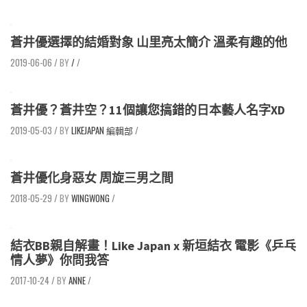
蒼井優選擇的結婚對象 山里亮太簡介 溫柔有趣的他
2019-06-06
/
/
/
蒼井優？蒼井空？11個讓您搞錯的日本藝人名字XD
2019-05-03
/
LIKEJAPAN 編輯部
/
蒼井優化身惡女 周旋三男之間
2018-05-29
/
WINGWONG
/
結衣BB親自解畫！Like Japan x 新垣結衣 電影《乒乓
情人夢》你問我答
2017-10-24
/
ANNE
/