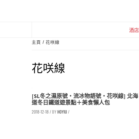
Skip
to
content
酒店
主頁
花咲線
花咲線
[SL冬之濕原號・流冰物語號・花咲線] 北海
道冬日鐵道遊景點＋美食懶人包
2018-12-18
/
HOYIU
/