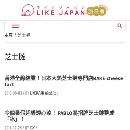
Skip
to
content
Primary
Menu
主頁
芝士撻
芝士撻
香港全線結業！日本大熱芝士撻專門店BAKE cheese
tart
2019-08-03
/
LIKEJAPAN 編輯部
/
今個暑假超級透心涼！ PABLO將招牌芝士撻整成
「冰」！
2017-04-28
/
ICY
/