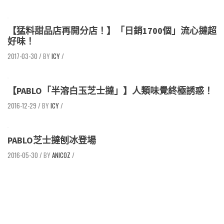
【猛料甜品店再開分店！】「日銷1700個」流心撻超
好味！
2017-03-30
/
ICY
/
【PABLO「半溶白玉芝士撻」】人類味覺終極誘惑！
2016-12-29
/
ICY
/
PABLO芝士撻刨冰登場
2016-05-30
/
ANICOZ
/