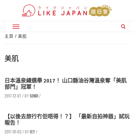
Skip
to
content
Primary
Menu
主頁
美肌
美肌
日本溫泉總選舉 2017！ 山口縣油谷灣溫泉奪「美肌
部門」冠軍！
2017-12-07
/
SENBI
/
【以後去旅行冇佢唔得！？】 「最新自拍神器」試玩
報告！
2017-01-03
/
ICY
/