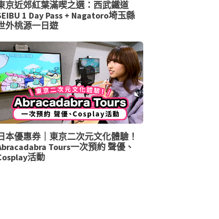
東京近郊紅葉滿喫之選：西武鐵道
SEIBU 1 Day Pass + Nagatoro埼玉縣
世外桃源一日遊
日本優惠券｜東京二次元文化體驗！
Abracadabra Tours一次預約 聲優、
Cosplay活動