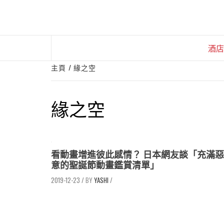
Skip
to
content
酒店
主頁
緣之空
緣之空
看動畫增進彼此感情？ 日本網友談「充滿惡
意的聖誕節動畫鑑賞清單」
2019-12-23
/
YASHI
/