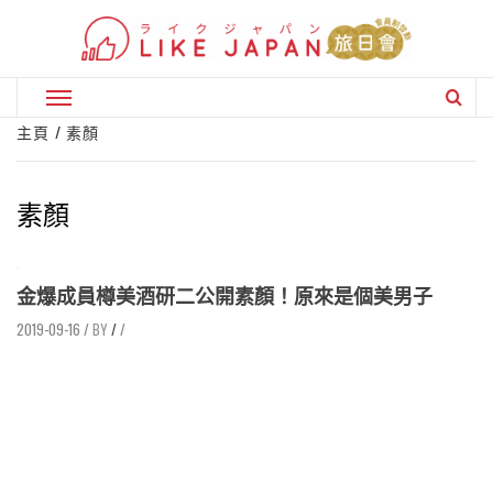
Skip
to
content
Primary
Menu
主頁
素顏
素顏
金爆成員樽美酒研二公開素顏！原來是個美男子
2019-09-16
/
/
/