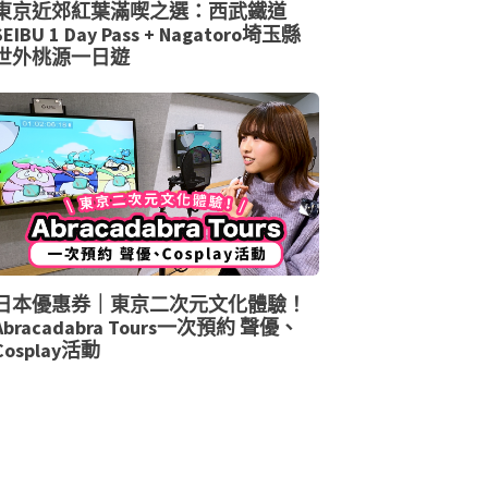
東京近郊紅葉滿喫之選：西武鐵道
SEIBU 1 Day Pass + Nagatoro埼玉縣
世外桃源一日遊
日本優惠券｜東京二次元文化體驗！
Abracadabra Tours一次預約 聲優、
Cosplay活動