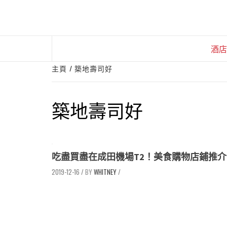
Skip
to
content
酒店
主頁
築地壽司好
築地壽司好
吃盡買盡在成田機場T2！美食購物店鋪推介
2019-12-16
/
WHITNEY
/