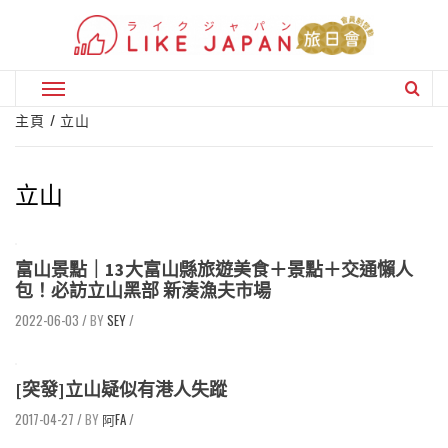
Skip
to
content
Primary
Menu
主頁
立山
立山
富山景點｜13大富山縣旅遊美食＋景點＋交通懶人
包！必訪立山黑部 新湊漁夫市場
2022-06-03
/
SEY
/
[突發]立山疑似有港人失蹤
2017-04-27
/
阿FA
/