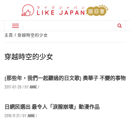
Skip
to
content
Primary
Menu
主頁
穿越時空的少女
穿越時空的少女
[那些年，我們一起聽過的日文歌] 奧華子 不變的事物
2017-07-28
/
ANNE
/
日網民選出 最令人「淚腺崩壞」動漫作品
2016-11-21
/
ANNE
/