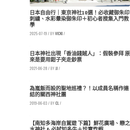
日本自由行｜東京神社10選！必收藏御朱印
刺繍、水彩暈染御朱印＋初心者搜集入門教
學
2025-07-19
/
VICKI
/
日本神社出現「香油錢賊人」：假裝參拜 原
來是要用鉗子夾走鈔票
2021-06-28
/
JJ
/
為嵐飯而設的聖地巡禮？！以成員名稱作連
結的關西神社團
2019-06-03
/
CL
/
【南知多海岸自駕遊 下篇】鮮花廣場、戀之
水神社 & 必試知多牛＋珍寶炸蝦