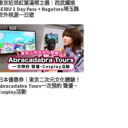
東京近郊紅葉滿喫之選：西武鐵道
SEIBU 1 Day Pass + Nagatoro埼玉縣
世外桃源一日遊
日本優惠券｜東京二次元文化體驗！
Abracadabra Tours一次預約 聲優、
Cosplay活動