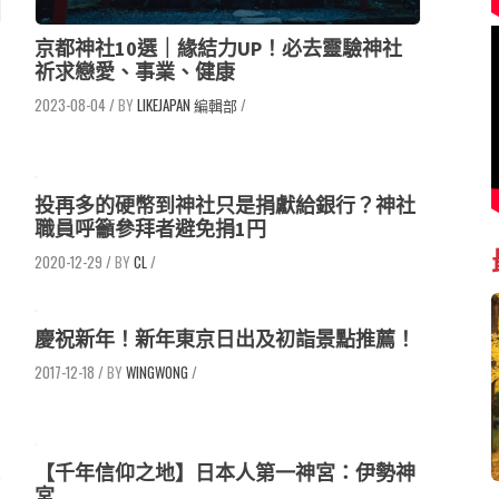
京都神社10選｜緣結力UP！必去靈驗神社
祈求戀愛、事業、健康
2023-08-04
/
LIKEJAPAN 編輯部
/
投再多的硬幣到神社只是捐獻給銀行？神社
職員呼籲參拜者避免捐1円
2020-12-29
/
CL
/
慶祝新年！新年東京日出及初詣景點推薦！
2017-12-18
/
WINGWONG
/
【千年信仰之地】日本人第一神宮：伊勢神
宮